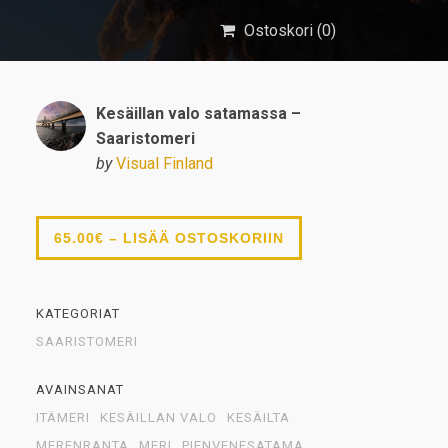
Ostoskori (
0
)
Kesäillan valo satamassa –
Saaristomeri
by
Visual Finland
65.00€ – LISÄÄ OSTOSKORIIN
KATEGORIAT
SAARISTOMERI
AVAINSANAT
ITÄMERI
KESÄILLAN VALO
KESÄILTA
MERENRANTA
MERI
PIENVENESATAMA