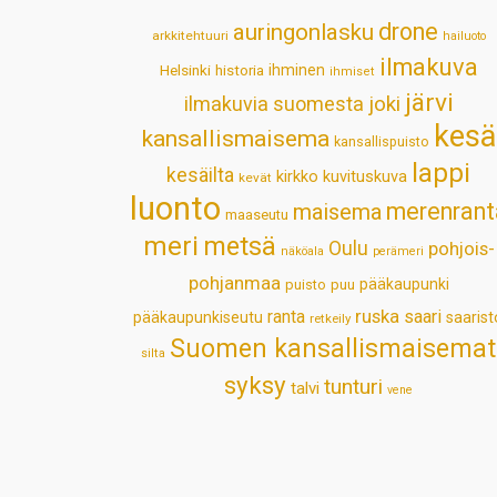
drone
auringonlasku
arkkitehtuuri
hailuoto
ilmakuva
Helsinki
historia
ihminen
ihmiset
järvi
ilmakuvia suomesta
joki
kesä
kansallismaisema
kansallispuisto
lappi
kesäilta
kirkko
kuvituskuva
kevät
luonto
merenrant
maisema
maaseutu
meri
metsä
Oulu
pohjois-
näköala
perämeri
pohjanmaa
pääkaupunki
puisto
puu
ruska
ranta
saari
pääkaupunkiseutu
saarist
retkeily
Suomen kansallismaisemat
silta
syksy
tunturi
talvi
vene