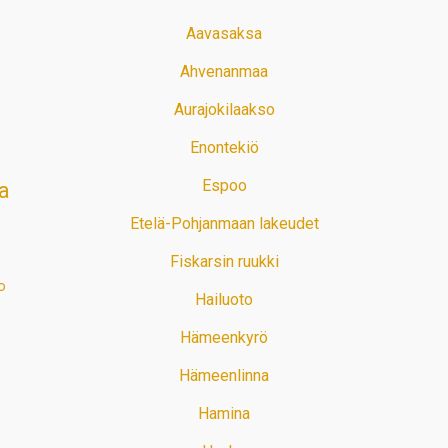
Aavasaksa
Ahvenanmaa
Aurajokilaakso
Enontekiö
Espoo
a
Etelä-Pohjanmaan lakeudet
Fiskarsin ruukki
o
Hailuoto
Hämeenkyrö
Hämeenlinna
Hamina