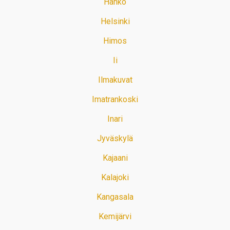
Hanko
Helsinki
Himos
Ii
Ilmakuvat
Imatrankoski
Inari
Jyväskylä
Kajaani
Kalajoki
Kangasala
Kemijärvi