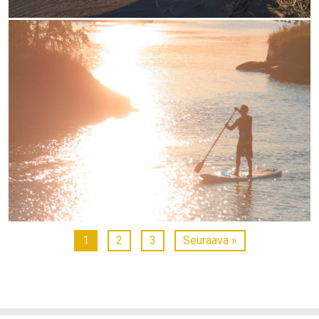
1
2
3
Seuraava »