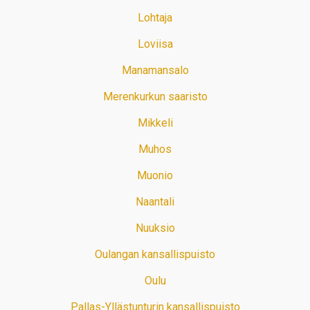
Lohtaja
Loviisa
Manamansalo
Merenkurkun saaristo
Mikkeli
Muhos
Muonio
Naantali
Nuuksio
Oulangan kansallispuisto
Oulu
Pallas-Yllästunturin kansallispuisto