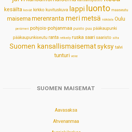
luonto
lappi
kesäilta
kirkko
kuvituskuva
maaseutu
kevät
meri
metsä
merenranta
maisema
Oulu
näköala
pohjois-pohjanmaa
pääkaupunki
puisto
puu
perämeri
ruska
ranta
saari
pääkaupunkiseutu
saaristo
retkeily
silta
Suomen kansallismaisemat
syksy
talvi
tunturi
vene
SUOMEN MAISEMAT
Aavasaksa
Ahvenanmaa