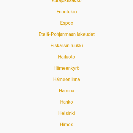
Aurajokilaakso
Enontekiö
Espoo
Etelä-Pohjanmaan lakeudet
Fiskarsin ruukki
Hailuoto
Hämeenkyrö
Hämeenlinna
Hamina
Hanko
Helsinki
Himos