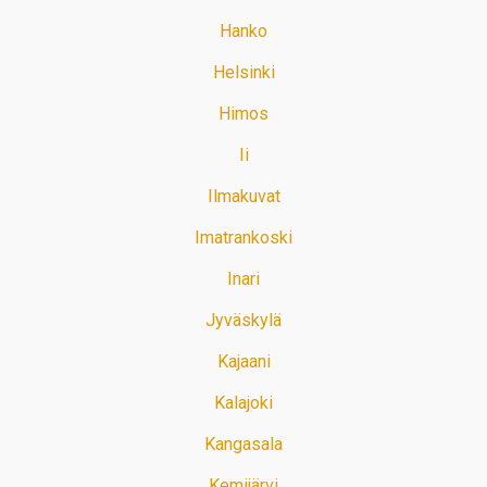
Hanko
Helsinki
Himos
Ii
Ilmakuvat
Imatrankoski
Inari
Jyväskylä
Kajaani
Kalajoki
Kangasala
Kemijärvi