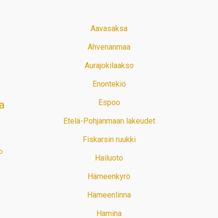
Aavasaksa
Ahvenanmaa
Aurajokilaakso
Enontekiö
Espoo
a
Etelä-Pohjanmaan lakeudet
Fiskarsin ruukki
o
Hailuoto
Hämeenkyrö
Hämeenlinna
Hamina