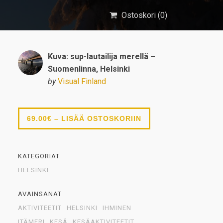
Ostoskori (
0
)
Kuva: sup-lautailija merellä –
Suomenlinna, Helsinki
by
Visual Finland
69.00€ – LISÄÄ OSTOSKORIIN
KATEGORIAT
HELSINKI
AVAINSANAT
AKTIVITEETIT
HELSINKI
IHMINEN
ITÄMERI
KESÄ
KESÄAKTIVITEETIT