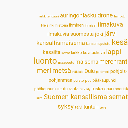
drone
auringonlasku
arkkitehtuuri
hailuoto
ilmakuva
Helsinki
historia
ihminen
ihmiset
järvi
ilmakuvia suomesta
joki
kesä
kansallismaisema
kansallispuisto
lappi
kesäilta
kirkko
kuvituskuva
kevät
luonto
merenrant
maisema
maaseutu
meri
metsä
Oulu
pohjois-
näköala
perämeri
pohjanmaa
pääkaupunki
puisto
puu
ruska
ranta
saari
pääkaupunkiseutu
saarist
retkeily
Suomen kansallismaisemat
silta
syksy
tunturi
talvi
vene