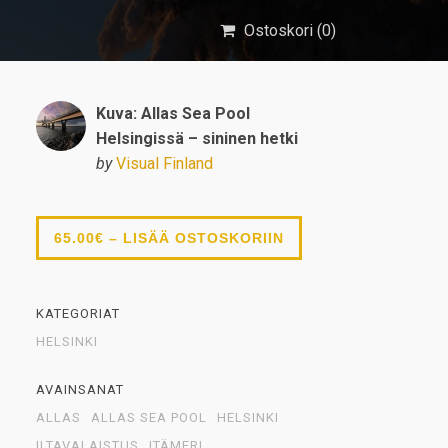
Ostoskori (
0
)
Kuva: Allas Sea Pool
Helsingissä – sininen hetki
by
Visual Finland
65.00€ – LISÄÄ OSTOSKORIIN
KATEGORIAT
HELSINKI
AVAINSANAT
ALLAS
ALLAS SEA POOL
HELSINKI
ILTAVALAISTUS
ITÄMERI