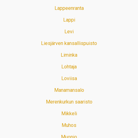
Lappeenranta
Lappi
Levi
Liesjärven kansallispuisto
Liminka
Lohtaja
Loviisa
Manamansalo
Merenkurkun saaristo
Mikkeli
Muhos
Muonio