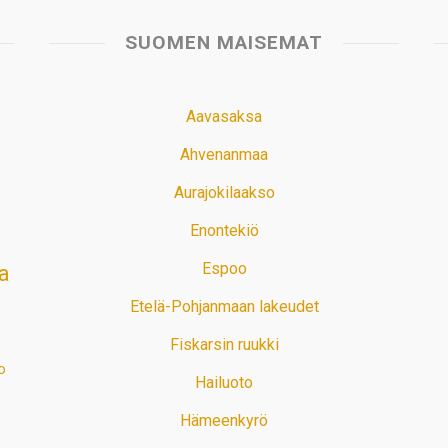
SUOMEN MAISEMAT
Aavasaksa
Ahvenanmaa
Aurajokilaakso
Enontekiö
Espoo
a
Etelä-Pohjanmaan lakeudet
Fiskarsin ruukki
o
Hailuoto
Hämeenkyrö