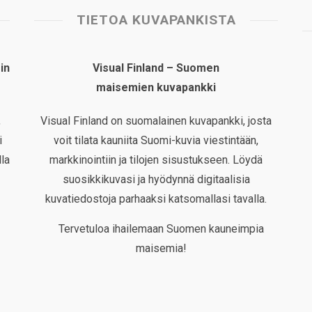
TIETOA KUVAPANKISTA
in
Visual Finland – Suomen
maisemien kuvapankki
,
Visual Finland on suomalainen kuvapankki, josta
i
voit tilata kauniita Suomi-kuvia viestintään,
la
markkinointiin ja tilojen sisustukseen. Löydä
suosikkikuvasi ja hyödynnä digitaalisia
kuvatiedostoja parhaaksi katsomallasi tavalla.
Tervetuloa ihailemaan Suomen kauneimpia
maisemia!