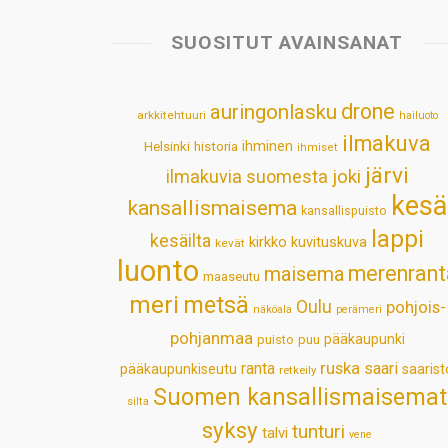
SUOSITUT AVAINSANAT
drone
auringonlasku
arkkitehtuuri
hailuoto
ilmakuva
Helsinki
historia
ihminen
ihmiset
järvi
ilmakuvia suomesta
joki
kesä
kansallismaisema
kansallispuisto
lappi
kesäilta
kirkko
kuvituskuva
kevät
luonto
merenrant
maisema
maaseutu
meri
metsä
Oulu
pohjois-
näköala
perämeri
pohjanmaa
pääkaupunki
puisto
puu
ruska
ranta
saari
pääkaupunkiseutu
saarist
retkeily
Suomen kansallismaisemat
silta
syksy
tunturi
talvi
vene