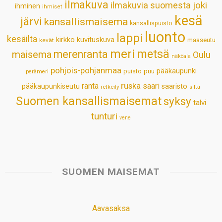
ilmakuva
ilmakuvia suomesta
joki
ihminen
t
ihmiset
kesä
järvi
kansallismaisema
kansallispuisto
luonto
lappi
kesäilta
kirkko
kuvituskuva
maaseutu
kevät
meri
metsä
merenranta
maisema
Oulu
näköala
pohjois-pohjanmaa
pääkaupunki
puisto
puu
perämeri
ruska
ranta
saari
pääkaupunkiseutu
saaristo
retkeily
silta
Suomen kansallismaisemat
syksy
talvi
tunturi
vene
SUOMEN MAISEMAT
Aavasaksa