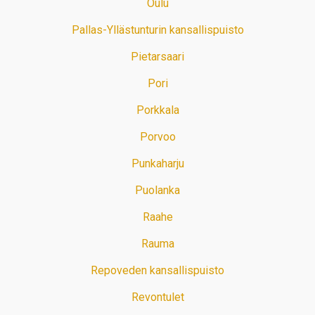
Oulu
Pallas-Yllästunturin kansallispuisto
Pietarsaari
Pori
Porkkala
Porvoo
Punkaharju
Puolanka
Raahe
Rauma
Repoveden kansallispuisto
Revontulet