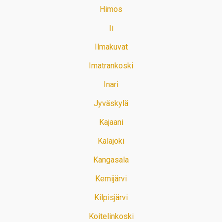
Himos
Ii
Ilmakuvat
Imatrankoski
Inari
Jyväskylä
Kajaani
Kalajoki
Kangasala
Kemijärvi
Kilpisjärvi
Koitelinkoski