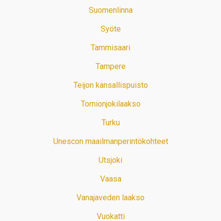
Suomenlinna
Syöte
Tammisaari
Tampere
Teijon kansallispuisto
Tornionjokilaakso
Turku
Unescon maailmanperintökohteet
Utsjoki
Vaasa
Vanajaveden laakso
Vuokatti