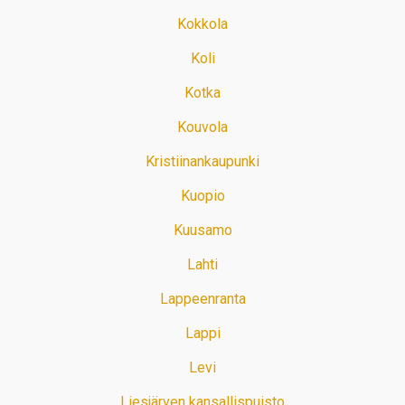
Kokkola
Koli
Kotka
Kouvola
Kristiinankaupunki
Kuopio
Kuusamo
Lahti
Lappeenranta
Lappi
Levi
Liesjärven kansallispuisto