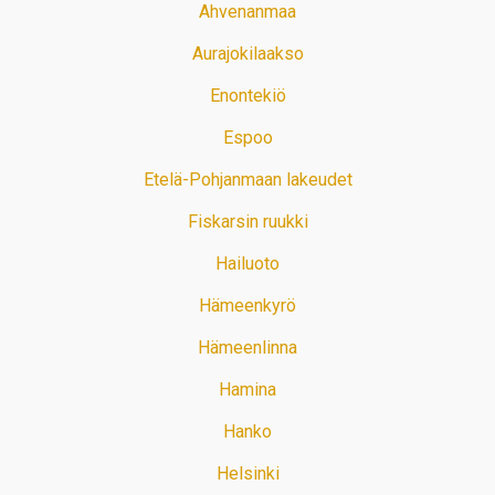
Ahvenanmaa
Aurajokilaakso
Enontekiö
Espoo
Etelä-Pohjanmaan lakeudet
Fiskarsin ruukki
Hailuoto
Hämeenkyrö
Hämeenlinna
Hamina
Hanko
Helsinki