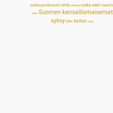
ruska
ranta
saari
pääkaupunkiseutu
saarist
retkeily
Suomen kansallismaisemat
silta
syksy
tunturi
talvi
vene