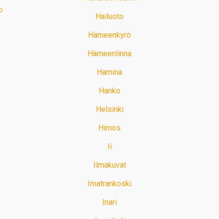
o
Hailuoto
Hämeenkyrö
Hämeenlinna
Hamina
Hanko
Helsinki
Himos
Ii
Ilmakuvat
Imatrankoski
Inari