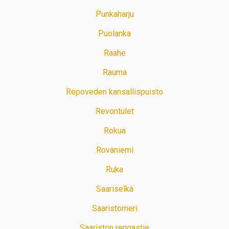
Punkaharju
Puolanka
Raahe
Rauma
Repoveden kansallispuisto
Revontulet
Rokua
Rovaniemi
Ruka
Saariselkä
Saaristomeri
Saariston rengastie