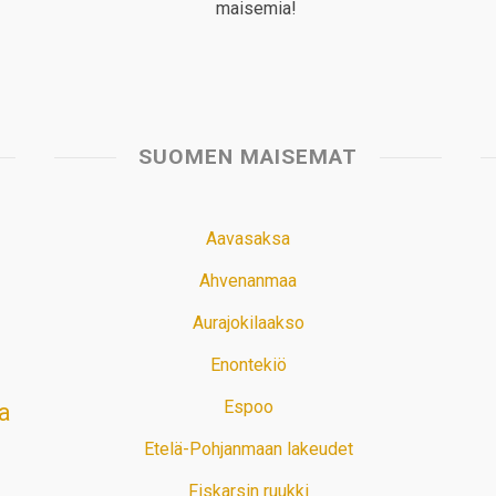
maisemia!
SUOMEN MAISEMAT
Aavasaksa
Ahvenanmaa
Aurajokilaakso
Enontekiö
Espoo
a
Etelä-Pohjanmaan lakeudet
Fiskarsin ruukki