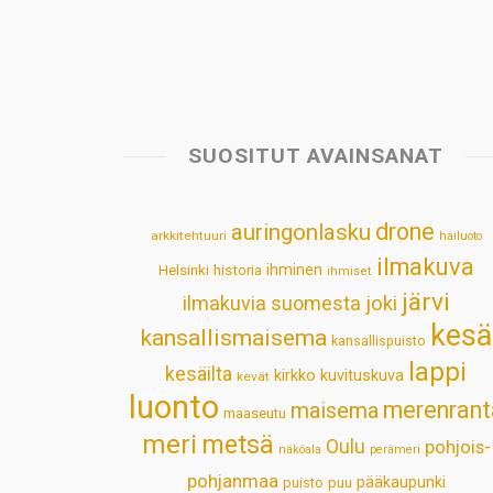
SUOSITUT AVAINSANAT
drone
auringonlasku
arkkitehtuuri
hailuoto
ilmakuva
Helsinki
historia
ihminen
ihmiset
järvi
ilmakuvia suomesta
joki
kesä
kansallismaisema
kansallispuisto
lappi
kesäilta
kirkko
kuvituskuva
kevät
luonto
merenrant
maisema
maaseutu
meri
metsä
Oulu
pohjois-
näköala
perämeri
pohjanmaa
pääkaupunki
puisto
puu