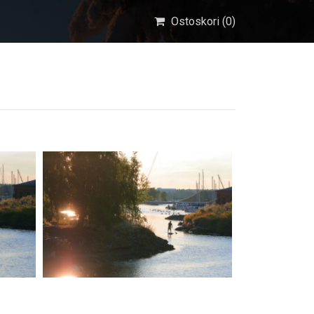
Ostoskori (
0
)