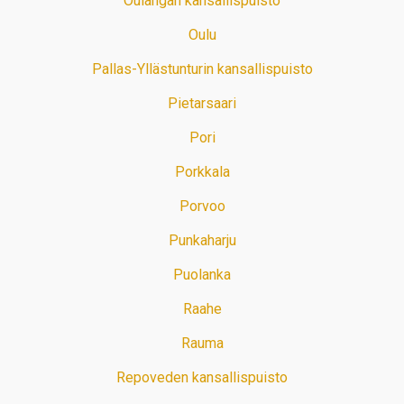
Oulangan kansallispuisto
Oulu
Pallas-Yllästunturin kansallispuisto
Pietarsaari
Pori
Porkkala
Porvoo
Punkaharju
Puolanka
Raahe
Rauma
Repoveden kansallispuisto