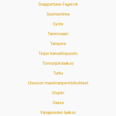
Snappertuna-Fagervik
Suomenlinna
Syöte
Tammisaari
Tampere
Teijon kansallispuisto
Tornionjokilaakso
Turku
Unescon maailmanperintökohteet
Utsjoki
Vaasa
Vanajaveden laakso