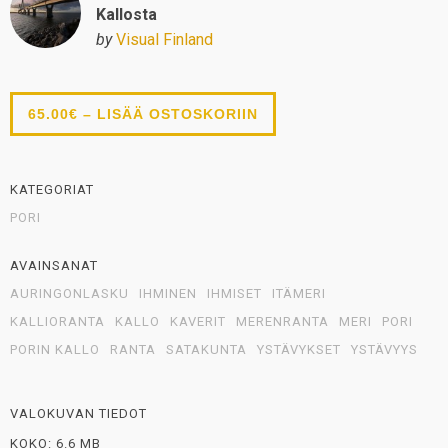
Kallosta
by
Visual Finland
65.00€ – LISÄÄ OSTOSKORIIN
KATEGORIAT
PORI
AVAINSANAT
AURINGONLASKU
IHMINEN
IHMISET
ITÄMERI
KALLIORANTA
KALLO
KAVERIT
MERENRANTA
MERI
PORI
PORIN KALLO
RANTA
SATAKUNTA
YSTÄVYKSET
YSTÄVYYS
VALOKUVAN TIEDOT
KOKO: 6.6 MB