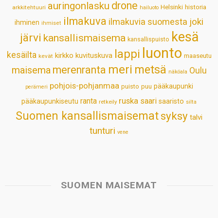
drone
auringonlasku
Helsinki
historia
arkkitehtuuri
hailuoto
p
k
n
s
ilmakuva
ilmakuvia suomesta
joki
ihminen
t
ihmiset
kesä
järvi
kansallismaisema
kansallispuisto
luonto
lappi
kesäilta
kirkko
kuvituskuva
maaseutu
kevät
meri
metsä
merenranta
maisema
Oulu
näköala
pohjois-pohjanmaa
pääkaupunki
puisto
puu
perämeri
ruska
ranta
saari
pääkaupunkiseutu
saaristo
retkeily
silta
Suomen kansallismaisemat
syksy
talvi
tunturi
vene
SUOMEN MAISEMAT