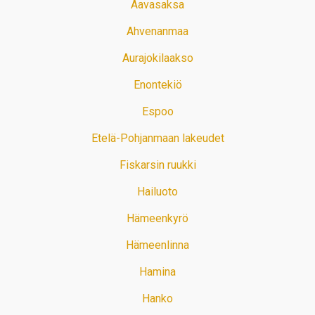
Aavasaksa
Ahvenanmaa
Aurajokilaakso
Enontekiö
Espoo
Etelä-Pohjanmaan lakeudet
Fiskarsin ruukki
Hailuoto
Hämeenkyrö
Hämeenlinna
Hamina
Hanko