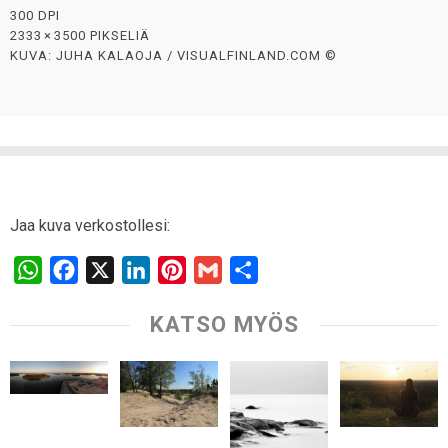
300 DPI
2333 × 3500 PIKSELIÄ
KUVA: JUHA KALAOJA / VISUALFINLAND.COM ©
Jaa kuva verkostollesi:
W
F
X
L
P
G
S
h
a
i
i
m
h
KATSO MYÖS
a
c
n
n
a
a
t
e
k
t
i
r
s
b
e
e
l
e
A
o
d
r
p
o
I
e