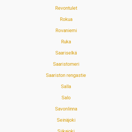
Revontulet
Rokua
Rovaniemi
Ruka
Saariselkä
Saaristomeri
Saariston rengastie
Salla
Salo
Savonlinna
Seinäjoki
Siikajoki