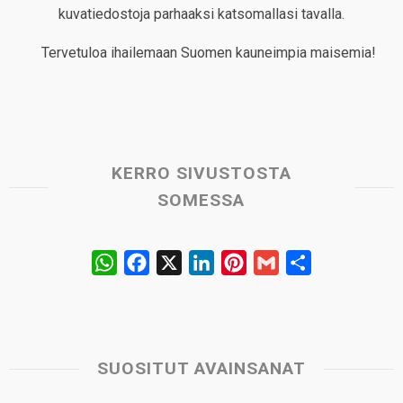
kuvatiedostoja parhaaksi katsomallasi tavalla.
Tervetuloa ihailemaan Suomen kauneimpia maisemia!
KERRO SIVUSTOSTA
SOMESSA
W
F
X
L
P
G
S
h
a
i
i
m
h
a
c
n
n
a
a
t
e
k
t
i
r
s
b
e
e
l
e
SUOSITUT AVAINSANAT
A
o
d
r