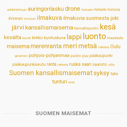
p
o
I
e
drone
auringonlasku
Helsinki
historia
arkkitehtuuri
hailuoto
p
k
n
s
ilmakuva
ilmakuvia suomesta
joki
ihminen
t
ihmiset
kesä
järvi
kansallismaisema
kansallispuisto
luonto
lappi
kesäilta
kirkko
kuvituskuva
maaseutu
kevät
meri
metsä
merenranta
maisema
Oulu
näköala
pohjois-pohjanmaa
pääkaupunki
puisto
puu
perämeri
ruska
ranta
saari
pääkaupunkiseutu
saaristo
retkeily
silta
Suomen kansallismaisemat
syksy
talvi
tunturi
vene
SUOMEN MAISEMAT