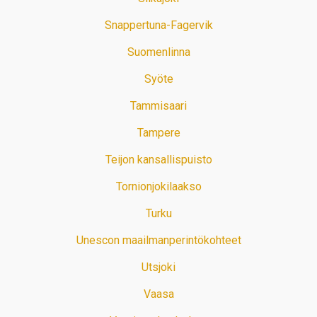
Snappertuna-Fagervik
Suomenlinna
Syöte
Tammisaari
Tampere
Teijon kansallispuisto
Tornionjokilaakso
Turku
Unescon maailmanperintökohteet
Utsjoki
Vaasa