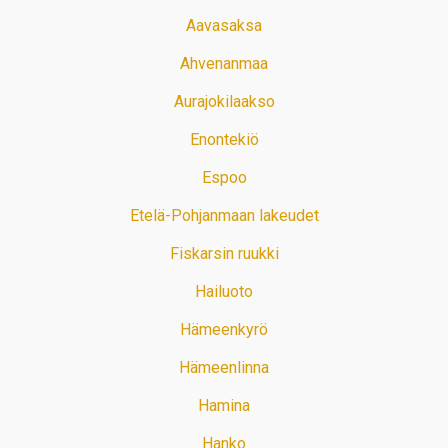
Aavasaksa
Ahvenanmaa
Aurajokilaakso
Enontekiö
Espoo
Etelä-Pohjanmaan lakeudet
Fiskarsin ruukki
Hailuoto
Hämeenkyrö
Hämeenlinna
Hamina
Hanko