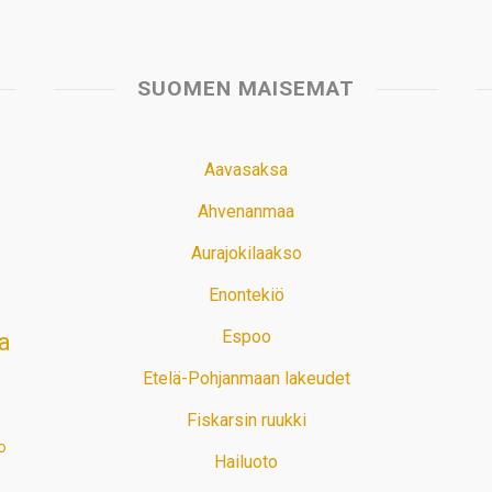
SUOMEN MAISEMAT
Aavasaksa
Ahvenanmaa
Aurajokilaakso
Enontekiö
Espoo
a
Etelä-Pohjanmaan lakeudet
Fiskarsin ruukki
o
Hailuoto