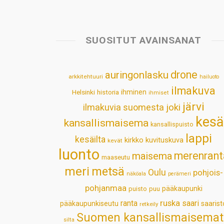
SUOSITUT AVAINSANAT
drone
auringonlasku
arkkitehtuuri
hailuoto
ilmakuva
Helsinki
historia
ihminen
ihmiset
järvi
ilmakuvia suomesta
joki
kesä
kansallismaisema
kansallispuisto
lappi
kesäilta
kirkko
kuvituskuva
kevät
luonto
merenrant
maisema
maaseutu
meri
metsä
Oulu
pohjois-
näköala
perämeri
pohjanmaa
pääkaupunki
puisto
puu
ruska
ranta
saari
pääkaupunkiseutu
saarist
retkeily
Suomen kansallismaisemat
silta