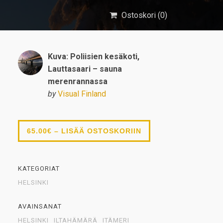
Ostoskori (
0
)
Kuva: Poliisien kesäkoti,
Lauttasaari – sauna
merenrannassa
by
Visual Finland
65.00€ – LISÄÄ OSTOSKORIIN
KATEGORIAT
HELSINKI
AVAINSANAT
HELSINKI
ILTAHÄMÄRÄ
ITÄMERI