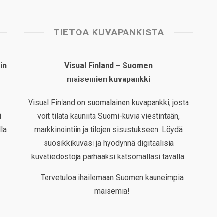
TIETOA KUVAPANKISTA
in
Visual Finland – Suomen
maisemien kuvapankki
,
Visual Finland on suomalainen kuvapankki, josta
i
voit tilata kauniita Suomi-kuvia viestintään,
la
markkinointiin ja tilojen sisustukseen. Löydä
suosikkikuvasi ja hyödynnä digitaalisia
kuvatiedostoja parhaaksi katsomallasi tavalla.
Tervetuloa ihailemaan Suomen kauneimpia
maisemia!