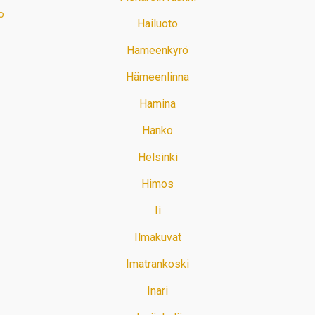
o
Hailuoto
Hämeenkyrö
Hämeenlinna
Hamina
Hanko
Helsinki
Himos
Ii
Ilmakuvat
Imatrankoski
Inari