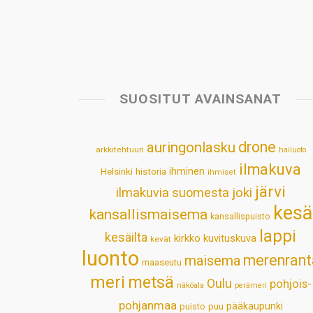
SUOSITUT AVAINSANAT
drone
auringonlasku
arkkitehtuuri
hailuoto
ilmakuva
Helsinki
historia
ihminen
ihmiset
järvi
ilmakuvia suomesta
joki
kesä
kansallismaisema
kansallispuisto
lappi
kesäilta
kirkko
kuvituskuva
kevät
luonto
merenrant
maisema
maaseutu
meri
metsä
Oulu
pohjois-
näköala
perämeri
pohjanmaa
pääkaupunki
puisto
puu