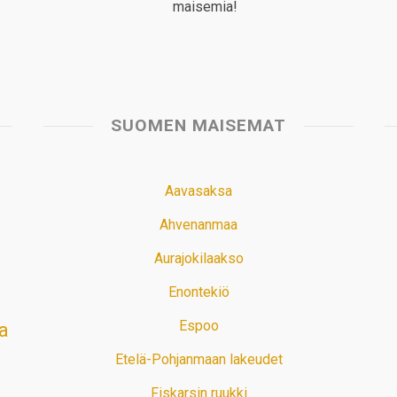
maisemia!
SUOMEN MAISEMAT
Aavasaksa
Ahvenanmaa
Aurajokilaakso
Enontekiö
Espoo
a
Etelä-Pohjanmaan lakeudet
Fiskarsin ruukki