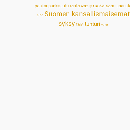
ruska
ranta
saari
pääkaupunkiseutu
saarist
retkeily
Suomen kansallismaisemat
silta
syksy
tunturi
talvi
vene