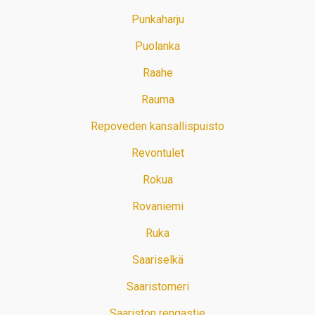
Punkaharju
Puolanka
Raahe
Rauma
Repoveden kansallispuisto
Revontulet
Rokua
Rovaniemi
Ruka
Saariselkä
Saaristomeri
Saariston rengastie