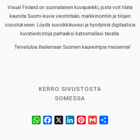
Visual Finland on suomalainen kuvapankki, josta voit tilata
kauniita Suomi-kuvia viestintään, markkinointiin ja tilojen
sisustukseen. Löydä suosikkikuvasi ja hyödynnä digitaalisia
kuvatiedostoja parhaaksi katsomallasi tavalla.
Tervetuloa ihailemaan Suomen kauneimpia maisemia!
KERRO SIVUSTOSTA
SOMESSA
W
F
X
L
P
G
S
h
a
i
i
m
h
a
c
n
n
a
a