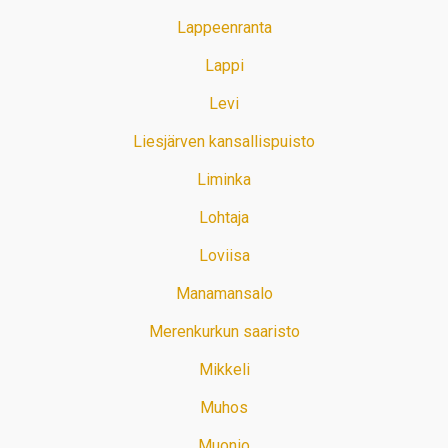
Lappeenranta
Lappi
Levi
Liesjärven kansallispuisto
Liminka
Lohtaja
Loviisa
Manamansalo
Merenkurkun saaristo
Mikkeli
Muhos
Muonio