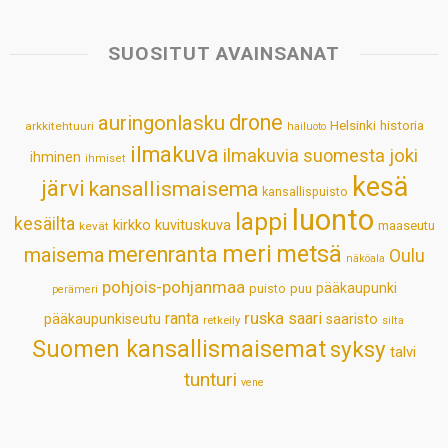
t
e
k
t
i
r
s
b
e
e
l
e
SUOSITUT AVAINSANAT
A
o
d
r
p
o
I
e
drone
auringonlasku
Helsinki
historia
arkkitehtuuri
hailuoto
p
k
n
s
ilmakuva
ilmakuvia suomesta
joki
ihminen
t
ihmiset
kesä
järvi
kansallismaisema
kansallispuisto
luonto
lappi
kesäilta
kirkko
kuvituskuva
maaseutu
kevät
meri
metsä
merenranta
maisema
Oulu
näköala
pohjois-pohjanmaa
pääkaupunki
puisto
puu
perämeri
ruska
ranta
saari
pääkaupunkiseutu
saaristo
retkeily
silta
Suomen kansallismaisemat
syksy
talvi
tunturi
vene