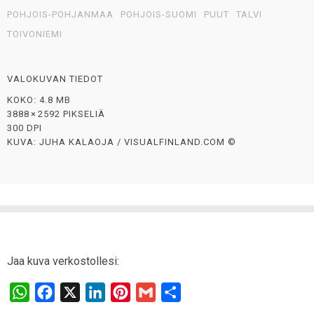
POHJOIS-POHJANMAA
POHJOIS-SUOMI
PUUT
TALVI
TOIVONIEMI
VALOKUVAN TIEDOT
KOKO: 4.8 MB
3888 × 2592 PIKSELIÄ
300 DPI
KUVA: JUHA KALAOJA / VISUALFINLAND.COM ©
Jaa kuva verkostollesi:
W
F
X
L
P
G
S
h
a
i
i
m
h