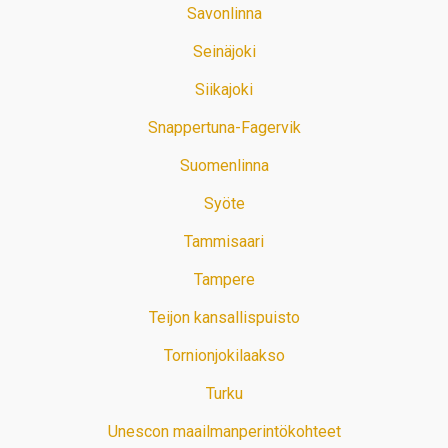
Savonlinna
Seinäjoki
Siikajoki
Snappertuna-Fagervik
Suomenlinna
Syöte
Tammisaari
Tampere
Teijon kansallispuisto
Tornionjokilaakso
Turku
Unescon maailmanperintökohteet