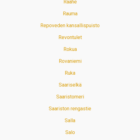
Raahe
Rauma
Repoveden kansallispuisto
Revontulet
Rokua
Rovaniemi
Ruka
Saariselkä
Saaristomeri
Saariston rengastie
Salla
Salo