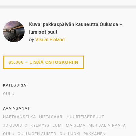
Kuva: pakkaspäivän kauneutta Oulussa –
lumiset puut
by
Visual Finland
65.00€ – LISÄÄ OSTOSKORIIN
KATEGORIAT
OULU
AVAINSANAT
HARTAANSELKÄ
HIETASAARI
HUURTEISET PUUT
JOKISUISTO
KYLMYYS
LUMI
MAISEMA
MERIJALIN RANTA
OULU
OULUJOEN SUISTO
OULUJOKI
PAKKANEN