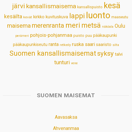
kesä
järvi
kansallismaisema
kansallispuisto
luonto
lappi
kesäilta
kirkko
kuvituskuva
maaseutu
kevät
meri
metsä
merenranta
maisema
Oulu
näköala
pohjois-pohjanmaa
pääkaupunki
puisto
puu
perämeri
ruska
ranta
saari
pääkaupunkiseutu
saaristo
retkeily
silta
Suomen kansallismaisemat
syksy
talvi
tunturi
vene
SUOMEN MAISEMAT
Aavasaksa
Ahvenanmaa