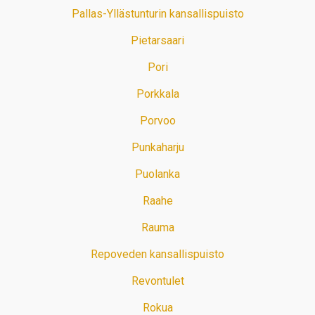
Pallas-Yllästunturin kansallispuisto
Pietarsaari
Pori
Porkkala
Porvoo
Punkaharju
Puolanka
Raahe
Rauma
Repoveden kansallispuisto
Revontulet
Rokua