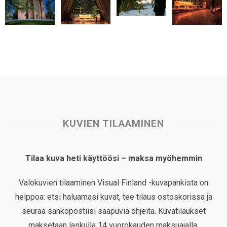
t
KUVIEN TILAAMINEN
Tilaa kuva heti käyttöösi – maksa myöhemmin
Valokuvien tilaaminen Visual Finland -kuvapankista on
helppoa: etsi haluamasi kuvat, tee tilaus ostoskorissa ja
seuraa sähköpostiisi saapuvia ohjeita. Kuvatilaukset
maksetaan laskulla 14 vuorokauden maksuajalla.