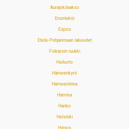
Aurajokilaakso
Enontekiö
Espoo
Etelä-Pohjanmaan lakeudet
Fiskarsin ruukki
Hailuoto
Hämeenkyrö
Hämeenlinna
Hamina
Hanko
Helsinki
Himos