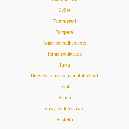
Syöte
Tammisaari
Tampere
Teijon kansallispuisto
Tornionjokilaakso
Turku
Unescon maailmanperintökohteet
Utsjoki
Vaasa
Vanajaveden laakso
Vuokatti