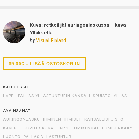
Kuva: retkeilijät auringonlaskussa – kuva
Ylläkseltä
by
Visual Finland
69.00€ – LISÄÄ OSTOSKORIIN
KATEGORIAT
LAPPI
PALLAS-YLLÄSTUNTURIN KANSALLISPUISTO
YLLÄS
AVAINSANAT
AURINGONLASKU
IHMINEN
IHMISET
KANSALLISPUISTO
KAVERIT
KUVITUSKUVA
LAPPI
LUMIKENGÄT
LUMIKENKÄILY
LUONTO
PALLAS-YLLÄSTUNTURI