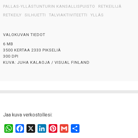
PALLAS-YLLÄSTUNTURIN KANSALLISPUISTO
RETKEILIJÄ
RETKEILY
SILHUETTI
TALVIAKTIVITEETTI
YLLÄS
VALOKUVAN TIEDOT
6 MB
3500 KERTAA 2333 PIKSELIÄ
300 DPI
KUVA: JUHA KALAOJA / VISUAL FINLAND
Jaa kuva verkostollesi:
W
F
X
L
P
G
S
h
a
i
i
m
h