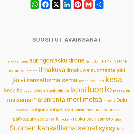
W
F
X
L
P
G
S
h
a
i
i
m
h
a
c
n
n
a
a
t
e
k
t
i
r
s
b
e
e
l
e
SUOSITUT AVAINSANAT
A
o
d
r
p
o
I
e
drone
auringonlasku
Helsinki
historia
arkkitehtuuri
hailuoto
p
k
n
s
ilmakuva
ilmakuvia suomesta
joki
ihminen
t
ihmiset
kesä
järvi
kansallismaisema
kansallispuisto
luonto
lappi
kesäilta
kirkko
kuvituskuva
maaseutu
kevät
meri
metsä
merenranta
maisema
Oulu
näköala
pohjois-pohjanmaa
pääkaupunki
puisto
puu
perämeri
ruska
ranta
saari
pääkaupunkiseutu
saaristo
retkeily
silta
Suomen kansallismaisemat
syksy
talvi