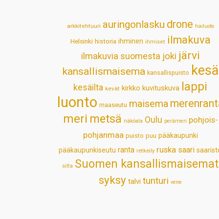
drone
auringonlasku
arkkitehtuuri
hailuoto
ilmakuva
Helsinki
historia
ihminen
ihmiset
järvi
ilmakuvia suomesta
joki
kesä
kansallismaisema
kansallispuisto
lappi
kesäilta
kirkko
kuvituskuva
kevät
luonto
merenrant
maisema
maaseutu
meri
metsä
Oulu
pohjois-
näköala
perämeri
pohjanmaa
pääkaupunki
puisto
puu
ruska
ranta
saari
pääkaupunkiseutu
saarist
retkeily
Suomen kansallismaisemat
silta
syksy
tunturi
talvi
vene