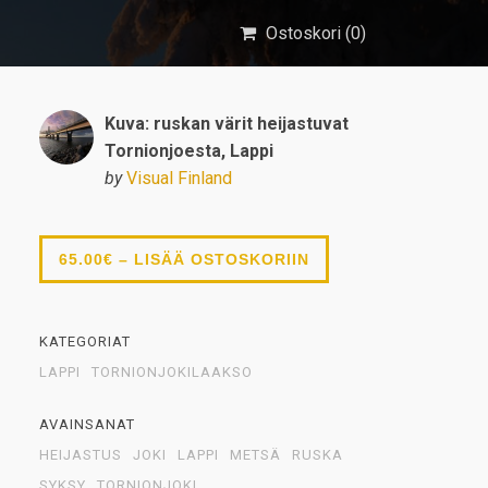
Ostoskori (
0
)
Kuva: ruskan värit heijastuvat
Tornionjoesta, Lappi
by
Visual Finland
65.00€ – LISÄÄ OSTOSKORIIN
KATEGORIAT
LAPPI
TORNIONJOKILAAKSO
AVAINSANAT
HEIJASTUS
JOKI
LAPPI
METSÄ
RUSKA
SYKSY
TORNIONJOKI