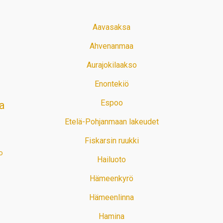
Aavasaksa
Ahvenanmaa
Aurajokilaakso
Enontekiö
Espoo
a
Etelä-Pohjanmaan lakeudet
Fiskarsin ruukki
o
Hailuoto
Hämeenkyrö
Hämeenlinna
Hamina