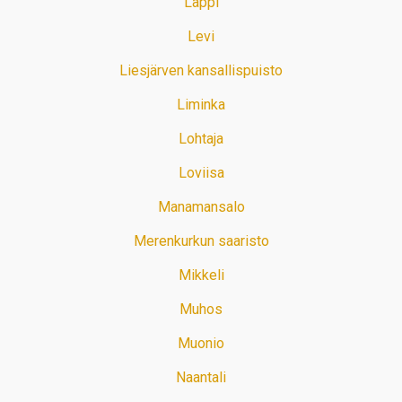
Lappi
Levi
Liesjärven kansallispuisto
Liminka
Lohtaja
Loviisa
Manamansalo
Merenkurkun saaristo
Mikkeli
Muhos
Muonio
Naantali