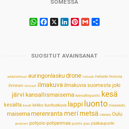
SOMESSA
W
F
X
L
P
G
S
h
a
i
i
m
h
a
c
n
n
a
a
t
e
k
t
i
r
s
b
e
e
l
e
SUOSITUT AVAINSANAT
A
o
d
r
p
o
I
e
drone
auringonlasku
Helsinki
historia
arkkitehtuuri
hailuoto
p
k
n
s
ilmakuva
ilmakuvia suomesta
joki
ihminen
t
ihmiset
kesä
järvi
kansallismaisema
kansallispuisto
luonto
lappi
kesäilta
kirkko
kuvituskuva
maaseutu
kevät
meri
metsä
merenranta
maisema
Oulu
näköala
pohjois-pohjanmaa
pääkaupunki
puisto
puu
perämeri