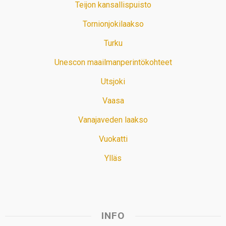
Teijon kansallispuisto
Tornionjokilaakso
Turku
Unescon maailmanperintökohteet
Utsjoki
Vaasa
Vanajaveden laakso
Vuokatti
Ylläs
INFO