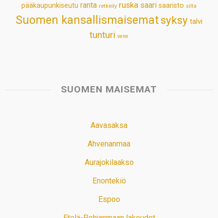
ruska
ranta
saari
pääkaupunkiseutu
saaristo
retkeily
silta
Suomen kansallismaisemat
syksy
talvi
tunturi
vene
SUOMEN MAISEMAT
Aavasaksa
Ahvenanmaa
Aurajokilaakso
Enontekiö
Espoo
Etelä-Pohjanmaan lakeudet