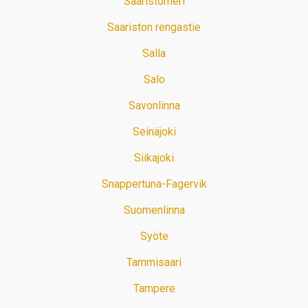
Saaristomeri
Saariston rengastie
Salla
Salo
Savonlinna
Seinäjoki
Siikajoki
Snappertuna-Fagervik
Suomenlinna
Syöte
Tammisaari
Tampere