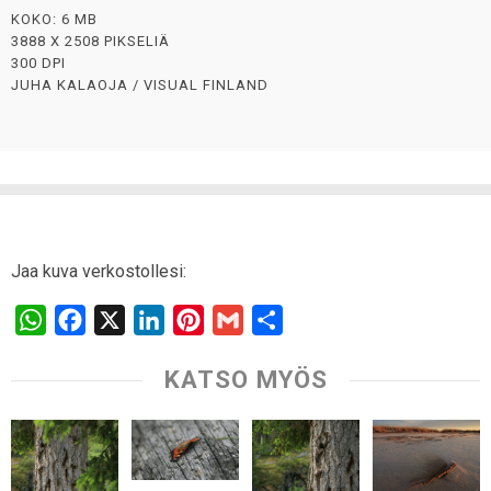
KOKO: 6 MB
3888 X 2508 PIKSELIÄ
300 DPI
JUHA KALAOJA / VISUAL FINLAND
Jaa kuva verkostollesi:
W
F
X
L
P
G
S
h
a
i
i
m
h
KATSO MYÖS
a
c
n
n
a
a
t
e
k
t
i
r
s
b
e
e
l
e
A
o
d
r