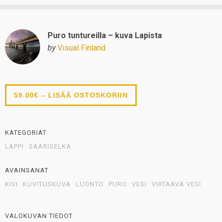
Puro tuntureilla – kuva Lapista
by
Visual Finland
59.00€ – LISÄÄ OSTOSKORIIN
KATEGORIAT
LAPPI
SAARISELKÄ
AVAINSANAT
KIVI
KUVITUSKUVA
LUONTO
PURO
VESI
VIRTAAVA VESI
VALOKUVAN TIEDOT