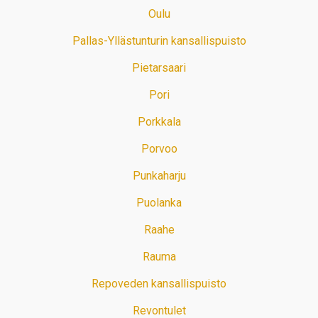
Oulu
Pallas-Yllästunturin kansallispuisto
Pietarsaari
Pori
Porkkala
Porvoo
Punkaharju
Puolanka
Raahe
Rauma
Repoveden kansallispuisto
Revontulet