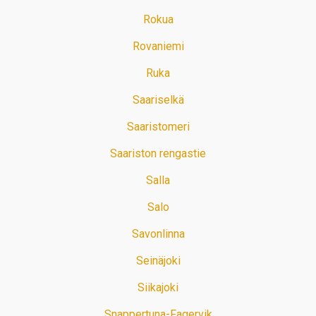
Rokua
Rovaniemi
Ruka
Saariselkä
Saaristomeri
Saariston rengastie
Salla
Salo
Savonlinna
Seinäjoki
Siikajoki
Snappertuna-Fagervik