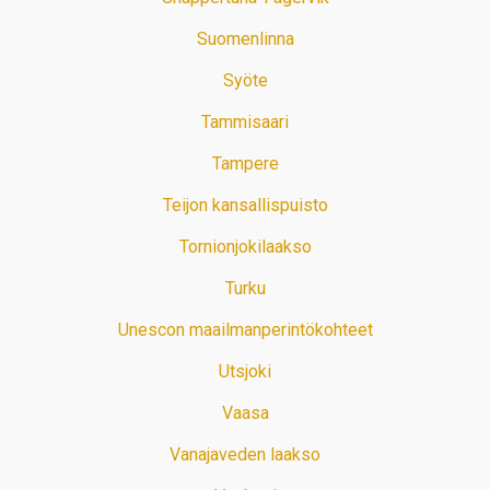
Suomenlinna
Syöte
Tammisaari
Tampere
Teijon kansallispuisto
Tornionjokilaakso
Turku
Unescon maailmanperintökohteet
Utsjoki
Vaasa
Vanajaveden laakso