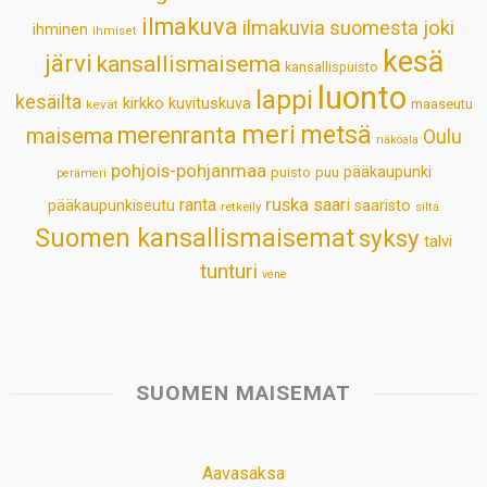
p
k
n
s
ilmakuva
ilmakuvia suomesta
joki
ihminen
t
ihmiset
kesä
järvi
kansallismaisema
kansallispuisto
luonto
lappi
kesäilta
kirkko
kuvituskuva
maaseutu
kevät
meri
metsä
merenranta
maisema
Oulu
näköala
pohjois-pohjanmaa
pääkaupunki
puisto
puu
perämeri
ruska
ranta
saari
pääkaupunkiseutu
saaristo
retkeily
silta
Suomen kansallismaisemat
syksy
talvi
tunturi
vene
SUOMEN MAISEMAT
Aavasaksa