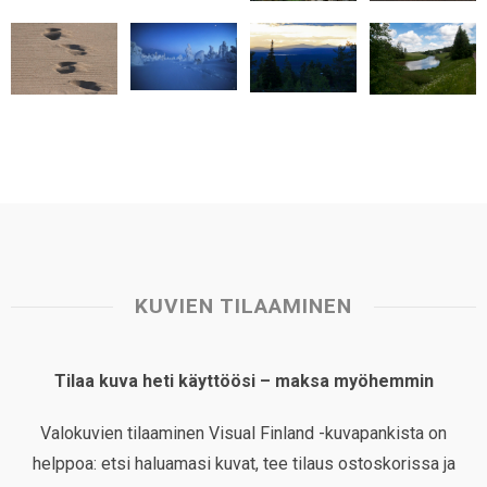
p
o
I
e
p
k
n
s
t
KUVIEN TILAAMINEN
Tilaa kuva heti käyttöösi – maksa myöhemmin
Valokuvien tilaaminen Visual Finland -kuvapankista on
helppoa: etsi haluamasi kuvat, tee tilaus ostoskorissa ja