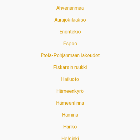
Ahvenanmaa
Aurajokilaakso
Enontekiö
Espoo
Etelä-Pohjanmaan lakeudet
Fiskarsin ruukki
Hailuoto
Hämeenkyrö
Hämeenlinna
Hamina
Hanko
Helsinki