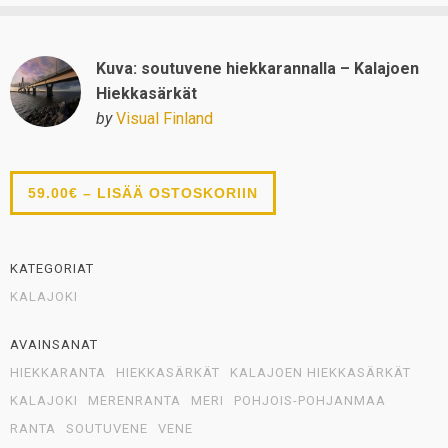
Kuva: soutuvene hiekkarannalla – Kalajoen
Hiekkasärkät
by
Visual Finland
59.00€ – LISÄÄ OSTOSKORIIN
KATEGORIAT
KALAJOKI
AVAINSANAT
HIEKKARANTA
HIEKKASÄRKÄT
KALAJOEN HIEKKASÄRKÄT
KALAJOKI
MERENRANTA
MERI
POHJOIS-POHJANMAA
RANTA
SOUTUVENE
VENE