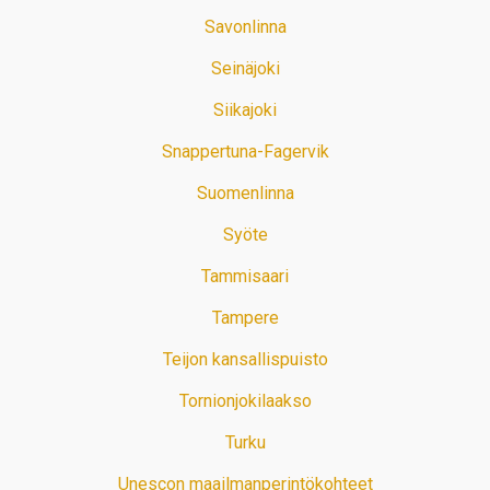
Savonlinna
Seinäjoki
Siikajoki
Snappertuna-Fagervik
Suomenlinna
Syöte
Tammisaari
Tampere
Teijon kansallispuisto
Tornionjokilaakso
Turku
Unescon maailmanperintökohteet