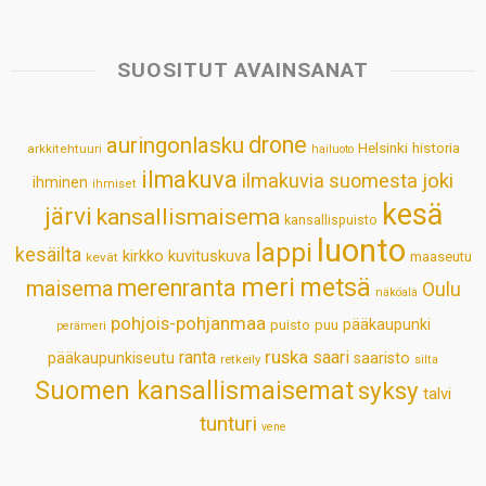
a
c
n
n
a
a
t
e
k
t
i
r
s
b
e
e
l
e
SUOSITUT AVAINSANAT
A
o
d
r
p
o
I
e
drone
auringonlasku
Helsinki
historia
arkkitehtuuri
hailuoto
p
k
n
s
ilmakuva
ilmakuvia suomesta
joki
ihminen
t
ihmiset
kesä
järvi
kansallismaisema
kansallispuisto
luonto
lappi
kesäilta
kirkko
kuvituskuva
maaseutu
kevät
meri
metsä
merenranta
maisema
Oulu
näköala
pohjois-pohjanmaa
pääkaupunki
puisto
puu
perämeri
ruska
ranta
saari
pääkaupunkiseutu
saaristo
retkeily
silta
Suomen kansallismaisemat
syksy
talvi
tunturi
vene