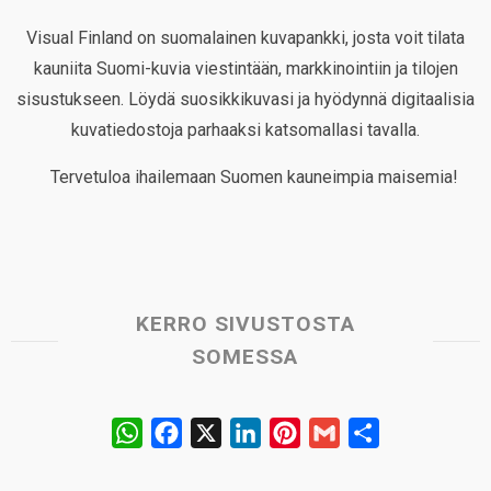
Visual Finland on suomalainen kuvapankki, josta voit tilata
kauniita Suomi-kuvia viestintään, markkinointiin ja tilojen
sisustukseen. Löydä suosikkikuvasi ja hyödynnä digitaalisia
kuvatiedostoja parhaaksi katsomallasi tavalla.
Tervetuloa ihailemaan Suomen kauneimpia maisemia!
KERRO SIVUSTOSTA
SOMESSA
W
F
X
L
P
G
S
h
a
i
i
m
h