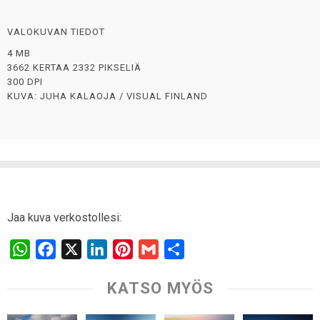
VALOKUVAN TIEDOT
4 MB
3662 KERTAA 2332 PIKSELIÄ
300 DPI
KUVA: JUHA KALAOJA / VISUAL FINLAND
Jaa kuva verkostollesi:
W
F
X
L
P
G
S
h
a
i
i
m
h
KATSO MYÖS
a
c
n
n
a
a
t
e
k
t
i
r