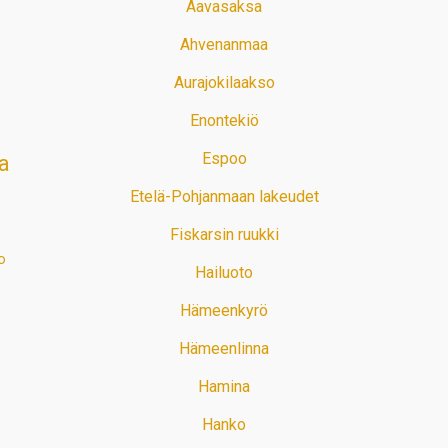
Aavasaksa
Ahvenanmaa
Aurajokilaakso
Enontekiö
Espoo
a
Etelä-Pohjanmaan lakeudet
Fiskarsin ruukki
o
Hailuoto
Hämeenkyrö
Hämeenlinna
Hamina
Hanko