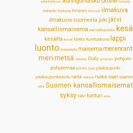
drone
auringonlasku
arkkitehtuuri
hailuoto
ilmakuva
Helsinki
historia
ihminen
ihmiset
järvi
ilmakuvia suomesta
joki
kesä
kansallismaisema
kansallispuisto
lappi
kesäilta
kirkko
kuvituskuva
kevät
luonto
merenrant
maisema
maaseutu
meri
metsä
Oulu
pohjois-
näköala
perämeri
pohjanmaa
pääkaupunki
puisto
puu
ruska
ranta
saari
pääkaupunkiseutu
saarist
retkeily
Suomen kansallismaisemat
silta
syksy
tunturi
talvi
vene