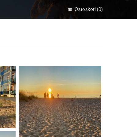
Ostoskori (
0
)