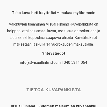
Tilaa kuva heti käyttöösi – maksa myöhemmin
Valokuvien tilaaminen Visual Finland -kuvapankista on
helppoa: etsi haluamasi kuvat, tee tilaus ostoskorissa ja
seuraa sähköpostiisi saapuvia ohjeita. Kuvatilaukset
maksetaan laskulla 14 vuorokauden maksuajalla.
Yhteystiedot
info(at)visualfinland.com | 040 5311 064
TIETOA KUVAPANKISTA
Visual Finland – Suomen maisemien kuvapankki