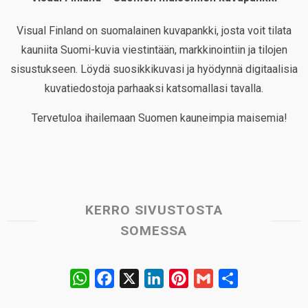
Visual Finland on suomalainen kuvapankki, josta voit tilata
kauniita Suomi-kuvia viestintään, markkinointiin ja tilojen
sisustukseen. Löydä suosikkikuvasi ja hyödynnä digitaalisia
kuvatiedostoja parhaaksi katsomallasi tavalla.
Tervetuloa ihailemaan Suomen kauneimpia maisemia!
KERRO SIVUSTOSTA
SOMESSA
W
F
X
L
P
G
S
h
a
i
i
m
h