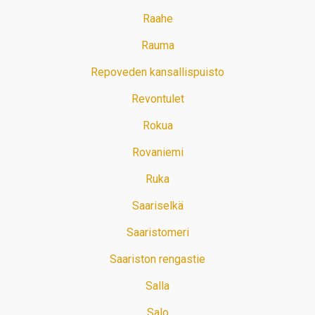
Raahe
Rauma
Repoveden kansallispuisto
Revontulet
Rokua
Rovaniemi
Ruka
Saariselkä
Saaristomeri
Saariston rengastie
Salla
Salo