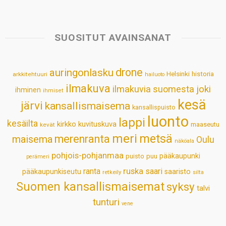
a
c
n
n
a
a
t
e
k
t
i
r
s
b
e
e
l
e
SUOSITUT AVAINSANAT
A
o
d
r
p
o
I
e
drone
auringonlasku
Helsinki
historia
arkkitehtuuri
hailuoto
p
k
n
s
ilmakuva
ilmakuvia suomesta
joki
ihminen
t
ihmiset
kesä
järvi
kansallismaisema
kansallispuisto
luonto
lappi
kesäilta
kirkko
kuvituskuva
maaseutu
kevät
meri
metsä
merenranta
maisema
Oulu
näköala
pohjois-pohjanmaa
pääkaupunki
puisto
puu
perämeri
ruska
ranta
saari
pääkaupunkiseutu
saaristo
retkeily
silta
Suomen kansallismaisemat
syksy
talvi
tunturi
vene