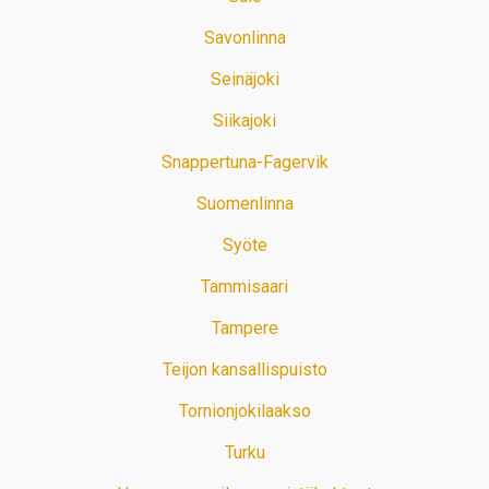
Savonlinna
Seinäjoki
Siikajoki
Snappertuna-Fagervik
Suomenlinna
Syöte
Tammisaari
Tampere
Teijon kansallispuisto
Tornionjokilaakso
Turku