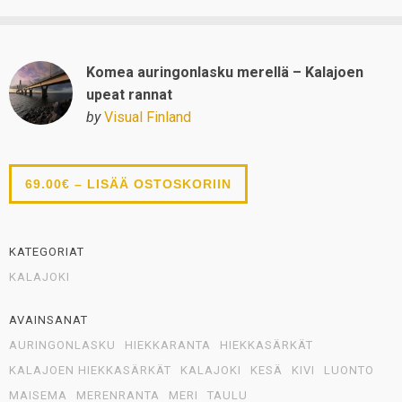
Komea auringonlasku merellä – Kalajoen
upeat rannat
by
Visual Finland
69.00€ – LISÄÄ OSTOSKORIIN
KATEGORIAT
KALAJOKI
AVAINSANAT
AURINGONLASKU
HIEKKARANTA
HIEKKASÄRKÄT
KALAJOEN HIEKKASÄRKÄT
KALAJOKI
KESÄ
KIVI
LUONTO
MAISEMA
MERENRANTA
MERI
TAULU