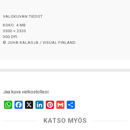
VALOKUVAN TIEDOT
KOKO: 4 MB
3500 × 2333
300 DPI
© JUHA KALAOJA / VISUAL FINLAND
Jaa kuva verkostollesi:
W
F
X
L
P
G
S
h
a
i
i
m
h
KATSO MYÖS
a
c
n
n
a
a
t
e
k
t
i
r