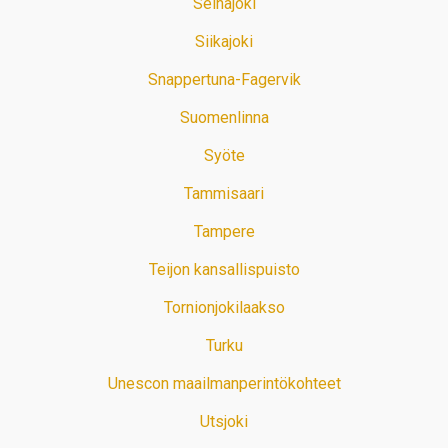
Seinäjoki
Siikajoki
Snappertuna-Fagervik
Suomenlinna
Syöte
Tammisaari
Tampere
Teijon kansallispuisto
Tornionjokilaakso
Turku
Unescon maailmanperintökohteet
Utsjoki