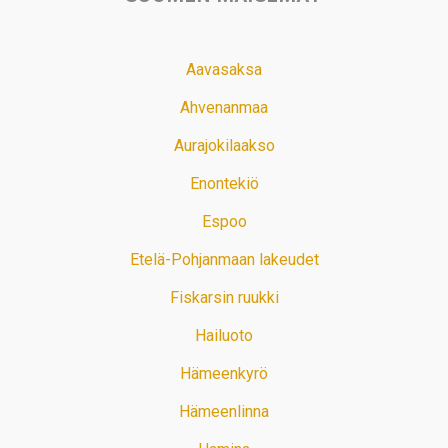
Aavasaksa
Ahvenanmaa
Aurajokilaakso
Enontekiö
Espoo
Etelä-Pohjanmaan lakeudet
Fiskarsin ruukki
Hailuoto
Hämeenkyrö
Hämeenlinna