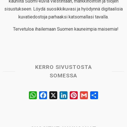
kauniita Suomi-kuvia viestintään, markkinointiin ja tilojen
sisustukseen. Löydä suosikkikuvasi ja hyödynnä digitaalisia
kuvatiedostoja parhaaksi katsomallasi tavalla.
Tervetuloa ihailemaan Suomen kauneimpia maisemia!
KERRO SIVUSTOSTA
SOMESSA
W
F
X
L
P
G
S
h
a
i
i
m
h
a
c
n
n
a
a
t
e
k
t
i
r
s
b
e
e
l
e