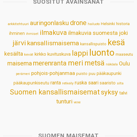
SUOSITUT AVAINSANAT
A
o
d
r
p
o
I
e
drone
auringonlasku
Helsinki
historia
arkkitehtuuri
hailuoto
p
k
n
s
ilmakuva
ilmakuvia suomesta
joki
ihminen
t
ihmiset
kesä
järvi
kansallismaisema
kansallispuisto
luonto
lappi
kesäilta
kirkko
kuvituskuva
maaseutu
kevät
meri
metsä
merenranta
maisema
Oulu
näköala
pohjois-pohjanmaa
pääkaupunki
puisto
puu
perämeri
ruska
ranta
saari
pääkaupunkiseutu
saaristo
retkeily
silta
Suomen kansallismaisemat
syksy
talvi
tunturi
vene
SUOMEN MAISEMAT