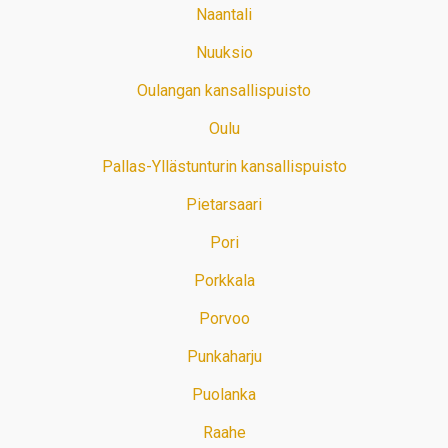
Naantali
Nuuksio
Oulangan kansallispuisto
Oulu
Pallas-Yllästunturin kansallispuisto
Pietarsaari
Pori
Porkkala
Porvoo
Punkaharju
Puolanka
Raahe