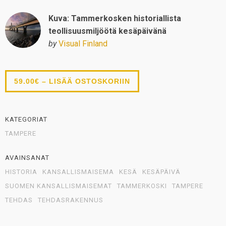
Kuva: Tammerkosken historiallista
teollisuusmiljöötä kesäpäivänä
by
Visual Finland
59.00€ – LISÄÄ OSTOSKORIIN
KATEGORIAT
TAMPERE
AVAINSANAT
HISTORIA
KANSALLISMAISEMA
KESÄ
KESÄPÄIVÄ
SUOMEN KANSALLISMAISEMAT
TAMMERKOSKI
TAMPERE
TEHDAS
TEHDASRAKENNUS