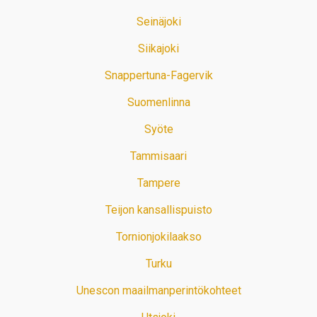
Seinäjoki
Siikajoki
Snappertuna-Fagervik
Suomenlinna
Syöte
Tammisaari
Tampere
Teijon kansallispuisto
Tornionjokilaakso
Turku
Unescon maailmanperintökohteet