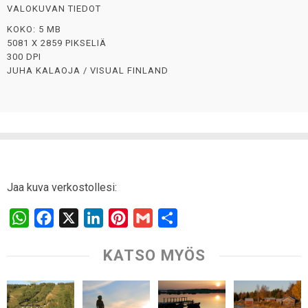
VALOKUVAN TIEDOT
KOKO: 5 MB
5081 X 2859 PIKSELIÄ
300 DPI
JUHA KALAOJA / VISUAL FINLAND
Jaa kuva verkostollesi:
W
F
X
L
P
G
S
h
a
i
i
m
h
KATSO MYÖS
a
c
n
n
a
a
t
e
k
t
i
r
s
b
e
e
l
e