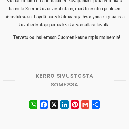
Visual Finland on suomalainen kuvapankki, josta voit tilata
kauniita Suomi-kuvia viestintään, markkinointiin ja tilojen
sisustukseen. Löydä suosikkikuvasi ja hyödynnä digitaalisia
kuvatiedostoja parhaaksi katsomallasi tavalla.
Tervetuloa ihailemaan Suomen kauneimpia maisemia!
KERRO SIVUSTOSTA
SOMESSA
W
F
X
L
P
G
S
h
a
i
i
m
h
a
c
n
n
a
a
t
e
k
t
i
r