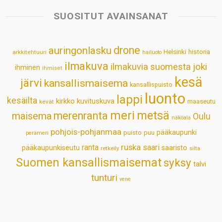
s
b
e
e
l
e
SUOSITUT AVAINSANAT
A
o
d
r
p
o
I
e
drone
auringonlasku
Helsinki
historia
arkkitehtuuri
hailuoto
p
k
n
s
ilmakuva
ilmakuvia suomesta
joki
ihminen
t
ihmiset
kesä
järvi
kansallismaisema
kansallispuisto
luonto
lappi
kesäilta
kirkko
kuvituskuva
maaseutu
kevät
meri
metsä
merenranta
maisema
Oulu
näköala
pohjois-pohjanmaa
pääkaupunki
puisto
puu
perämeri
ruska
ranta
saari
pääkaupunkiseutu
saaristo
retkeily
silta
Suomen kansallismaisemat
syksy
talvi
tunturi
vene