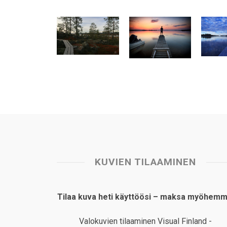
t
e
k
t
i
r
s
b
e
e
l
e
A
o
d
r
p
o
I
e
p
k
n
s
t
KUVIEN TILAAMINEN
Tilaa kuva heti käyttöösi – maksa myöhemm
Valokuvien tilaaminen Visual Finland -