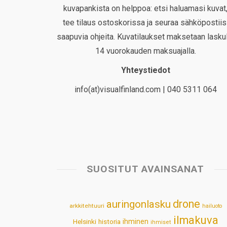
kuvapankista on helppoa: etsi haluamasi kuvat
tee tilaus ostoskorissa ja seuraa sähköpostiis
saapuvia ohjeita. Kuvatilaukset maksetaan laskul
14 vuorokauden maksuajalla.
Yhteystiedot
info(at)visualfinland.com | 040 5311 064
SUOSITUT AVAINSANAT
drone
auringonlasku
arkkitehtuuri
hailuoto
ilmakuva
Helsinki
historia
ihminen
ihmiset