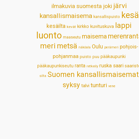
järvi
ilmakuvia suomesta
joki
kesä
kansallismaisema
kansallispuisto
lappi
kesäilta
kirkko
kuvituskuva
kevät
luonto
merenrant
maisema
maaseutu
meri
metsä
Oulu
pohjois-
näköala
perämeri
pohjanmaa
pääkaupunki
puisto
puu
ruska
ranta
saari
pääkaupunkiseutu
saarist
retkeily
Suomen kansallismaisemat
silta
syksy
tunturi
talvi
vene