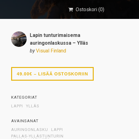
Ostoskori (
0
)
Lapin tunturimaisema
auringonlaskussa – Ylläs
by
Visual Finland
49.00€ – LISÄÄ OSTOSKORIIN
KATEGORIAT
LAPPI
YLLÄS
AVAINSANAT
AURINGONLASKU
LAPPI
PALLAS-YLLÄSTUNTURIN