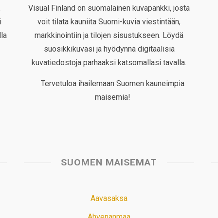
,
Visual Finland on suomalainen kuvapankki, josta
i
voit tilata kauniita Suomi-kuvia viestintään,
la
markkinointiin ja tilojen sisustukseen. Löydä
suosikkikuvasi ja hyödynnä digitaalisia
kuvatiedostoja parhaaksi katsomallasi tavalla.
Tervetuloa ihailemaan Suomen kauneimpia
maisemia!
SUOMEN MAISEMAT
Aavasaksa
Ahvenanmaa