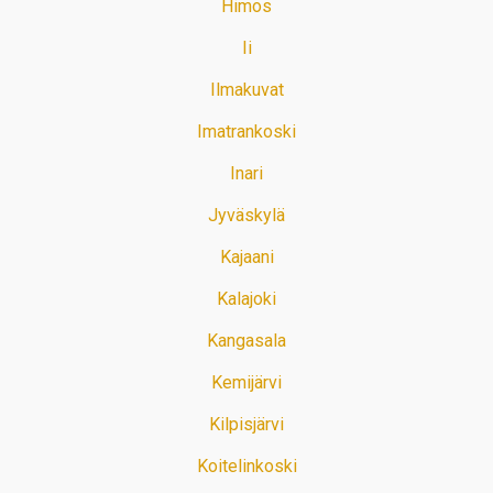
Himos
Ii
Ilmakuvat
Imatrankoski
Inari
Jyväskylä
Kajaani
Kalajoki
Kangasala
Kemijärvi
Kilpisjärvi
Koitelinkoski