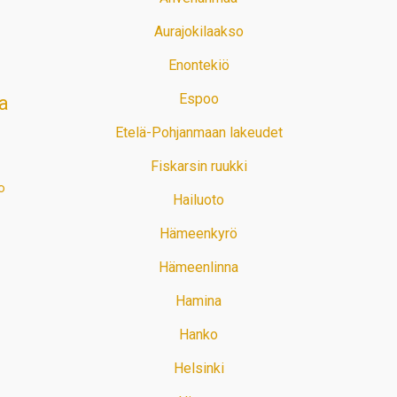
Aurajokilaakso
Enontekiö
Espoo
a
Etelä-Pohjanmaan lakeudet
Fiskarsin ruukki
o
Hailuoto
Hämeenkyrö
Hämeenlinna
Hamina
Hanko
Helsinki