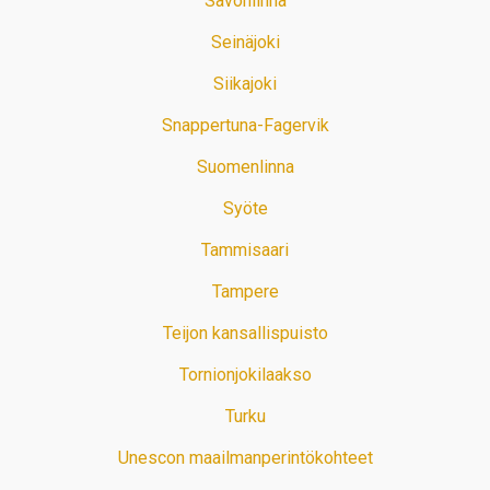
Savonlinna
Seinäjoki
Siikajoki
Snappertuna-Fagervik
Suomenlinna
Syöte
Tammisaari
Tampere
Teijon kansallispuisto
Tornionjokilaakso
Turku
Unescon maailmanperintökohteet