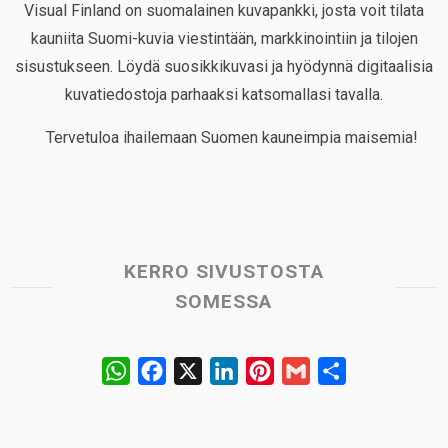
Visual Finland on suomalainen kuvapankki, josta voit tilata
kauniita Suomi-kuvia viestintään, markkinointiin ja tilojen
sisustukseen. Löydä suosikkikuvasi ja hyödynnä digitaalisia
kuvatiedostoja parhaaksi katsomallasi tavalla.
Tervetuloa ihailemaan Suomen kauneimpia maisemia!
KERRO SIVUSTOSTA
SOMESSA
W
F
X
L
P
G
S
h
a
i
i
m
h
a
c
n
n
a
a