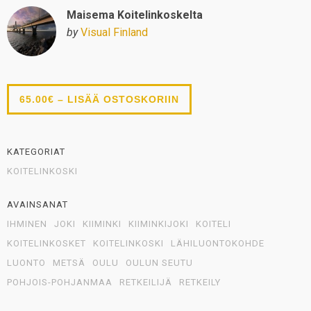
Maisema Koitelinkoskelta
by
Visual Finland
65.00€ – LISÄÄ OSTOSKORIIN
KATEGORIAT
KOITELINKOSKI
AVAINSANAT
IHMINEN
JOKI
KIIMINKI
KIIMINKIJOKI
KOITELI
KOITELINKOSKET
KOITELINKOSKI
LÄHILUONTOKOHDE
LUONTO
METSÄ
OULU
OULUN SEUTU
POHJOIS-POHJANMAA
RETKEILIJÄ
RETKEILY