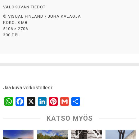
VALOKUVAN TIEDOT
© VISUAL FINLAND / JUHA KALAOJA
KOKO: 8 MB
5106 × 2706
300 DPI
Jaa kuva verkostollesi:
W
F
X
L
P
G
S
h
a
i
i
m
h
KATSO MYÖS
a
c
n
n
a
a
t
e
k
t
i
r
s
b
e
e
l
e