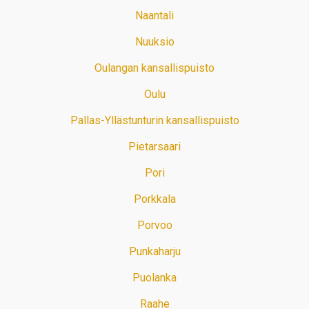
Naantali
Nuuksio
Oulangan kansallispuisto
Oulu
Pallas-Yllästunturin kansallispuisto
Pietarsaari
Pori
Porkkala
Porvoo
Punkaharju
Puolanka
Raahe