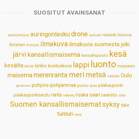
t
e
k
t
i
r
s
b
e
e
l
e
SUOSITUT AVAINSANAT
A
o
d
r
p
o
I
e
drone
auringonlasku
Helsinki
historia
arkkitehtuuri
hailuoto
p
k
n
s
ilmakuva
ilmakuvia suomesta
joki
ihminen
t
ihmiset
kesä
järvi
kansallismaisema
kansallispuisto
luonto
lappi
kesäilta
kirkko
kuvituskuva
maaseutu
kevät
meri
metsä
merenranta
maisema
Oulu
näköala
pohjois-pohjanmaa
pääkaupunki
puisto
puu
perämeri
ruska
ranta
saari
pääkaupunkiseutu
saaristo
retkeily
silta
Suomen kansallismaisemat
syksy
talvi
tunturi
vene