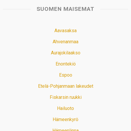
SUOMEN MAISEMAT
Aavasaksa
Ahvenanmaa
Aurajokilaakso
Enontekiö
Espoo
Etelä-Pohjanmaan lakeudet
Fiskarsin ruukki
Hailuoto
Hämeenkyrö
Hämeenlinna