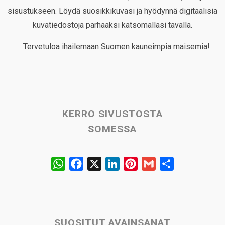
sisustukseen. Löydä suosikkikuvasi ja hyödynnä digitaalisia
kuvatiedostoja parhaaksi katsomallasi tavalla.
Tervetuloa ihailemaan Suomen kauneimpia maisemia!
KERRO SIVUSTOSTA
SOMESSA
W
F
X
L
P
G
S
h
a
i
i
m
h
a
c
n
n
a
a
t
e
k
t
i
r
s
b
e
e
l
e
SUOSITUT AVAINSANAT