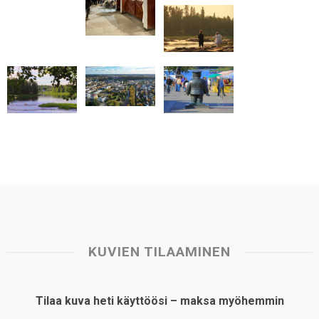
p
o
I
e
p
k
n
s
t
KUVIEN TILAAMINEN
Tilaa kuva heti käyttöösi – maksa myöhemmin