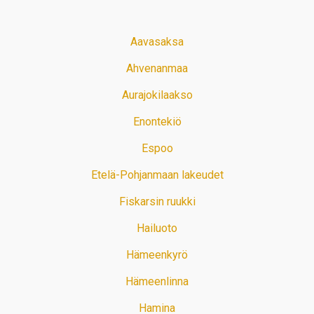
Aavasaksa
Ahvenanmaa
Aurajokilaakso
Enontekiö
Espoo
Etelä-Pohjanmaan lakeudet
Fiskarsin ruukki
Hailuoto
Hämeenkyrö
Hämeenlinna
Hamina