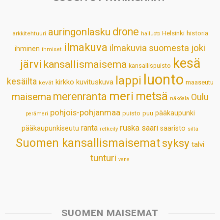
A
o
d
r
p
o
I
e
drone
auringonlasku
Helsinki
historia
arkkitehtuuri
hailuoto
p
k
n
s
ilmakuva
ilmakuvia suomesta
joki
ihminen
t
ihmiset
kesä
järvi
kansallismaisema
kansallispuisto
luonto
lappi
kesäilta
kirkko
kuvituskuva
maaseutu
kevät
meri
metsä
merenranta
maisema
Oulu
näköala
pohjois-pohjanmaa
pääkaupunki
puisto
puu
perämeri
ruska
ranta
saari
pääkaupunkiseutu
saaristo
retkeily
silta
Suomen kansallismaisemat
syksy
talvi
tunturi
vene
SUOMEN MAISEMAT