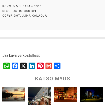
KOKO: 5 MB, 5184 × 3066
RESOLUUTIO: 300 DPI
COPYRIGHT: JUHA KALAOJA
Jaa kuva verkostollesi:
W
F
X
L
P
G
S
h
a
i
i
m
h
KATSO MYÖS
a
c
n
n
a
a
t
e
k
t
i
r
s
b
e
e
l
e
A
o
d
r