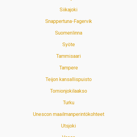
Siikajoki
Snappertuna-Fagervik
Suomenlinna
Syöte
Tammisaari
Tampere
Teijon kansallispuisto
Tornionjokilaakso
Turku
Unescon maailmanperintökohteet
Utsjoki