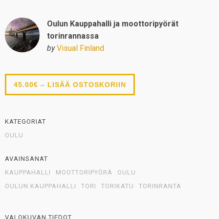
Oulun Kauppahalli ja moottoripyörät
torinrannassa
by
Visual Finland
45.00€ – LISÄÄ OSTOSKORIIN
KATEGORIAT
OULU
AVAINSANAT
KAUPPAHALLI
MOOTTORIPYÖRÄ
OULU
OULUN KAUPPAHALLI
TORI
TORIKATU
TORINRANTA
VALOKUVAN TIEDOT