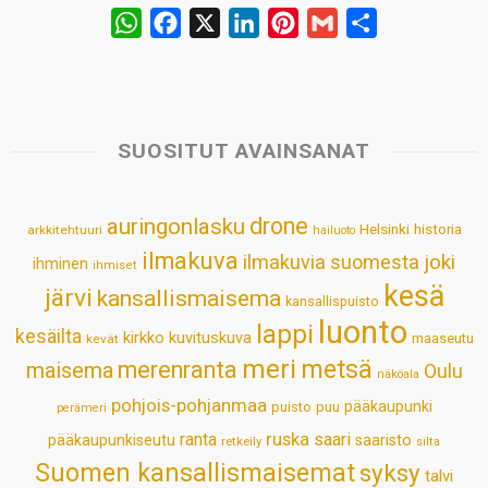
W
F
X
L
P
G
S
h
a
i
i
m
h
a
c
n
n
a
a
t
e
k
t
i
r
s
b
e
e
l
e
SUOSITUT AVAINSANAT
A
o
d
r
p
o
I
e
drone
auringonlasku
Helsinki
historia
arkkitehtuuri
hailuoto
p
k
n
s
ilmakuva
ilmakuvia suomesta
joki
ihminen
t
ihmiset
kesä
järvi
kansallismaisema
kansallispuisto
luonto
lappi
kesäilta
kirkko
kuvituskuva
maaseutu
kevät
meri
metsä
merenranta
maisema
Oulu
näköala
pohjois-pohjanmaa
pääkaupunki
puisto
puu
perämeri
ruska
ranta
saari
pääkaupunkiseutu
saaristo
retkeily
silta
Suomen kansallismaisemat
syksy
talvi