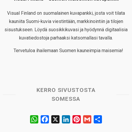
Visual Finland on suomalainen kuvapankki, josta voit tilata
kauniita Suomi-kuvia viestintään, markkinointiin ja tilojen
sisustukseen. Löydä suosikkikuvasi ja hyödynnä digitaalisia
kuvatiedostoja parhaaksi katsomallasi tavalla.
Tervetuloa ihailemaan Suomen kauneimpia maisemia!
KERRO SIVUSTOSTA
SOMESSA
W
F
X
L
P
G
S
h
a
i
i
m
h