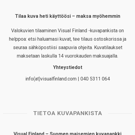
Tilaa kuva heti käyttöösi – maksa myöhemmin
Valokuvien tilaaminen Visual Finland -kuvapankista on
helppoa: etsi haluamasi kuvat, tee tilaus ostoskorissa ja
seuraa sähköpostiisi saapuvia ohjeita. Kuvatilaukset
maksetaan laskulla 14 vuorokauden maksuajalla.
Yhteystiedot
info(at)visualfinland.com | 040 5311 064
TIETOA KUVAPANKISTA
Visual Finland – Suomen maisemien kuvapankki