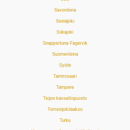
Savonlinna
Seinäjoki
Siikajoki
Snappertuna-Fagervik
Suomenlinna
Syöte
Tammisaari
Tampere
Teijon kansallispuisto
Tornionjokilaakso
Turku