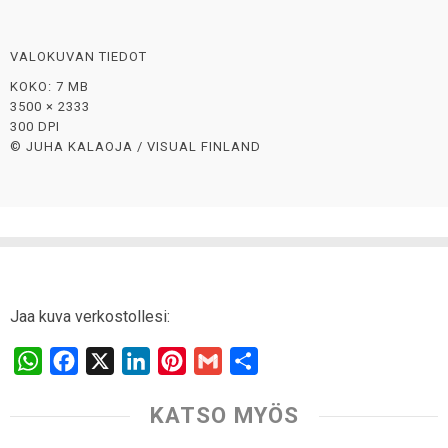
VALOKUVAN TIEDOT
KOKO: 7 MB
3500 × 2333
300 DPI
© JUHA KALAOJA / VISUAL FINLAND
Jaa kuva verkostollesi:
W
F
X
L
P
G
S
h
a
i
i
m
h
KATSO MYÖS
a
c
n
n
a
a
t
e
k
t
i
r