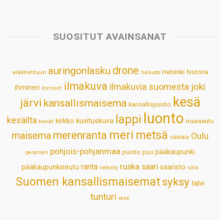
a
c
n
n
a
a
t
e
k
t
i
r
s
b
e
e
l
e
SUOSITUT AVAINSANAT
A
o
d
r
p
o
I
e
drone
auringonlasku
Helsinki
historia
arkkitehtuuri
hailuoto
p
k
n
s
ilmakuva
ilmakuvia suomesta
joki
ihminen
t
ihmiset
kesä
järvi
kansallismaisema
kansallispuisto
luonto
lappi
kesäilta
kirkko
kuvituskuva
maaseutu
kevät
meri
metsä
merenranta
maisema
Oulu
näköala
pohjois-pohjanmaa
pääkaupunki
puisto
puu
perämeri
ruska
ranta
saari
pääkaupunkiseutu
saaristo
retkeily
silta
Suomen kansallismaisemat
syksy
talvi
tunturi
vene