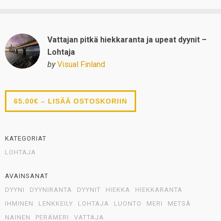
Vattajan pitkä hiekkaranta ja upeat dyynit –
Lohtaja
by
Visual Finland
65.00€ – LISÄÄ OSTOSKORIIN
KATEGORIAT
LOHTAJA
AVAINSANAT
DYYNI
DYYNIRANTA
DYYNIT
HIEKKA
HIEKKARANTA
IHMINEN
LENKKEILY
LOHTAJA
LUONTO
MERI
METSÄ
NAINEN
PERÄMERI
VATTAJA