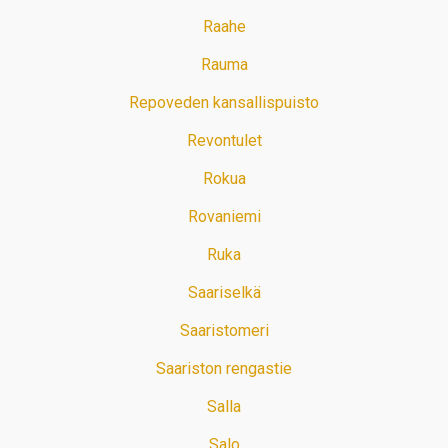
Raahe
Rauma
Repoveden kansallispuisto
Revontulet
Rokua
Rovaniemi
Ruka
Saariselkä
Saaristomeri
Saariston rengastie
Salla
Salo