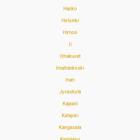
Hanko
Helsinki
Himos
Ii
Ilmakuvat
Imatrankoski
Inari
Jyväskylä
Kajaani
Kalajoki
Kangasala
Kemijärvi