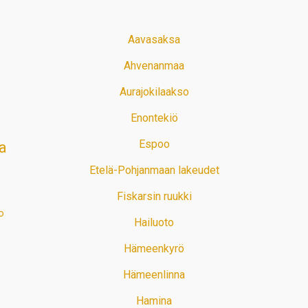
Aavasaksa
Ahvenanmaa
Aurajokilaakso
Enontekiö
Espoo
a
Etelä-Pohjanmaan lakeudet
Fiskarsin ruukki
o
Hailuoto
Hämeenkyrö
Hämeenlinna
Hamina