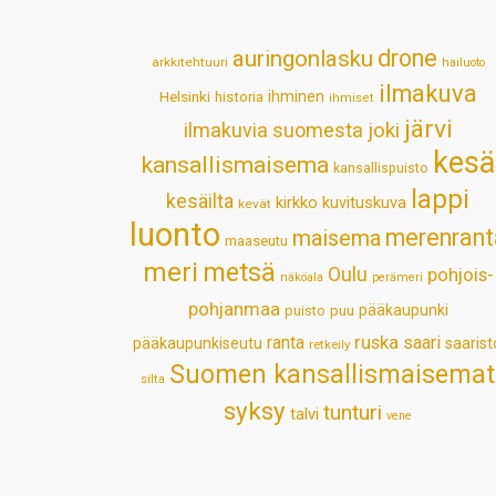
drone
auringonlasku
arkkitehtuuri
hailuoto
ilmakuva
Helsinki
historia
ihminen
ihmiset
järvi
ilmakuvia suomesta
joki
kesä
kansallismaisema
kansallispuisto
lappi
kesäilta
kirkko
kuvituskuva
kevät
luonto
merenrant
maisema
maaseutu
meri
metsä
Oulu
pohjois-
näköala
perämeri
pohjanmaa
pääkaupunki
puisto
puu
ruska
ranta
saari
pääkaupunkiseutu
saarist
retkeily
Suomen kansallismaisemat
silta
syksy
tunturi
talvi
vene