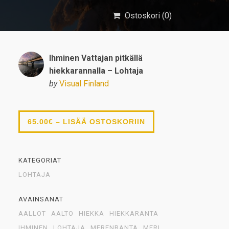
Ostoskori (
0
)
Ihminen Vattajan pitkällä
hiekkarannalla – Lohtaja
by
Visual Finland
65.00€ – LISÄÄ OSTOSKORIIN
KATEGORIAT
LOHTAJA
AVAINSANAT
AALLOT
AALTO
HIEKKA
HIEKKARANTA
IHMINEN
LOHTAJA
MERENRANTA
MERI