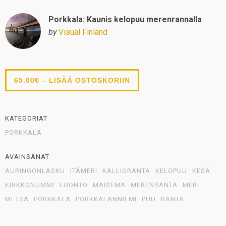
Porkkala: Kaunis kelopuu merenrannalla
by
Visual Finland
65.00€ – LISÄÄ OSTOSKORIIN
KATEGORIAT
PORKKALA
AVAINSANAT
AURINGONLASKU
ITÄMERI
KALLIORANTA
KELOPUU
KESÄ
KIRKKONUMMI
LUONTO
MAISEMA
MERENRANTA
MERI
METSÄ
PORKKALA
PORKKALANNIEMI
PUU
RANTA