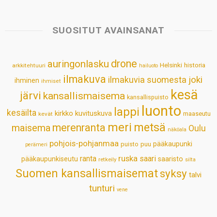
a
c
n
n
a
a
t
e
k
t
i
r
s
b
e
e
l
e
SUOSITUT AVAINSANAT
A
o
d
r
p
o
I
e
drone
auringonlasku
Helsinki
historia
arkkitehtuuri
hailuoto
p
k
n
s
ilmakuva
ilmakuvia suomesta
joki
ihminen
t
ihmiset
kesä
järvi
kansallismaisema
kansallispuisto
luonto
lappi
kesäilta
kirkko
kuvituskuva
maaseutu
kevät
meri
metsä
merenranta
maisema
Oulu
näköala
pohjois-pohjanmaa
pääkaupunki
puisto
puu
perämeri
ruska
ranta
saari
pääkaupunkiseutu
saaristo
retkeily
silta
Suomen kansallismaisemat
syksy
talvi
tunturi
vene