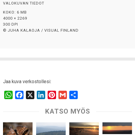
VALOKUVAN TIEDOT
KOKO: 6 MB
4000 × 2269
300 DPI
© JUHA KALAOJA / VISUAL FINLAND
Jaa kuva verkostollesi:
W
F
X
L
P
G
S
h
a
i
i
m
h
KATSO MYÖS
a
c
n
n
a
a
t
e
k
t
i
r
s
b
e
e
l
e