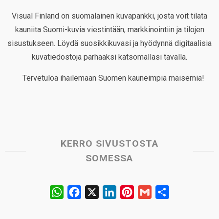
Visual Finland on suomalainen kuvapankki, josta voit tilata
kauniita Suomi-kuvia viestintään, markkinointiin ja tilojen
sisustukseen. Löydä suosikkikuvasi ja hyödynnä digitaalisia
kuvatiedostoja parhaaksi katsomallasi tavalla.
Tervetuloa ihailemaan Suomen kauneimpia maisemia!
KERRO SIVUSTOSTA
SOMESSA
W
F
X
L
P
G
S
h
a
i
i
m
h