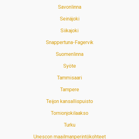
Savonlinna
Seinäjoki
Siikajoki
Snappertuna-Fagervik
Suomenlinna
Syöte
Tammisaari
Tampere
Teijon kansallispuisto
Tornionjokilaakso
Turku
Unescon maailmanperintökohteet