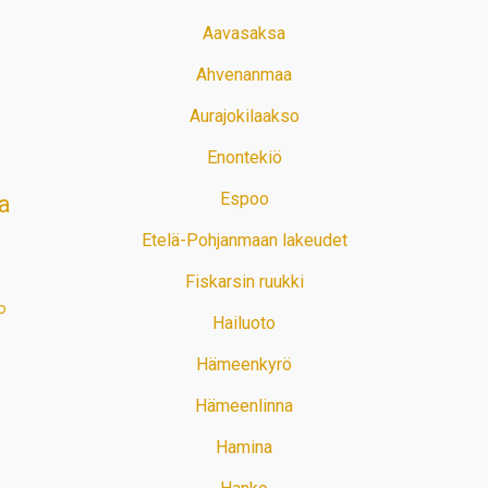
Aavasaksa
Ahvenanmaa
Aurajokilaakso
Enontekiö
Espoo
a
Etelä-Pohjanmaan lakeudet
Fiskarsin ruukki
o
Hailuoto
Hämeenkyrö
Hämeenlinna
Hamina