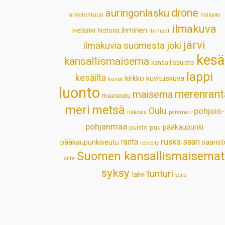
drone
auringonlasku
arkkitehtuuri
hailuoto
ilmakuva
Helsinki
historia
ihminen
ihmiset
järvi
ilmakuvia suomesta
joki
kesä
kansallismaisema
kansallispuisto
lappi
kesäilta
kirkko
kuvituskuva
kevät
luonto
merenrant
maisema
maaseutu
meri
metsä
Oulu
pohjois-
näköala
perämeri
pohjanmaa
pääkaupunki
puisto
puu
ruska
ranta
saari
pääkaupunkiseutu
saarist
retkeily
Suomen kansallismaisemat
silta
syksy
tunturi
talvi
vene