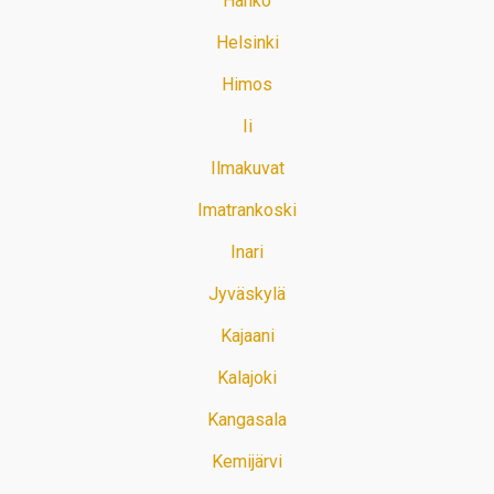
Hanko
Helsinki
Himos
Ii
Ilmakuvat
Imatrankoski
Inari
Jyväskylä
Kajaani
Kalajoki
Kangasala
Kemijärvi