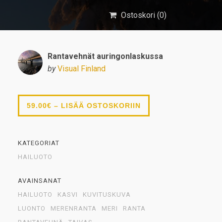
Ostoskori (
0
)
Rantavehnät auringonlaskussa
by
Visual Finland
59.00€ – LISÄÄ OSTOSKORIIN
KATEGORIAT
HAILUOTO
AVAINSANAT
HAILUOTO
KASVI
KUVITUSKUVA
LUONTO
MERENRANTA
MERI
RANTA