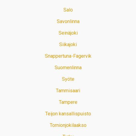
Salo
Savonlinna
Seinäjoki
Siikajoki
Snappertuna-Fagervik
Suomenlinna
Syöte
Tammisaari
Tampere
Teijon kansallispuisto
Tornionjokilaakso