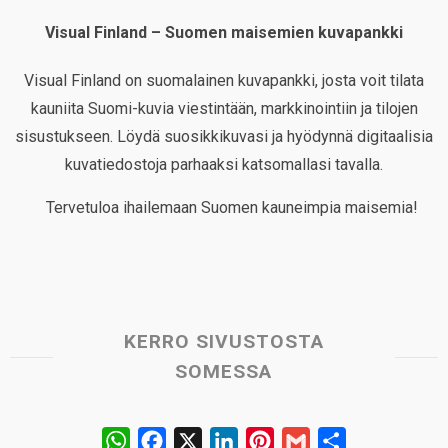
Visual Finland – Suomen maisemien kuvapankki
Visual Finland on suomalainen kuvapankki, josta voit tilata
kauniita Suomi-kuvia viestintään, markkinointiin ja tilojen
sisustukseen. Löydä suosikkikuvasi ja hyödynnä digitaalisia
kuvatiedostoja parhaaksi katsomallasi tavalla.
Tervetuloa ihailemaan Suomen kauneimpia maisemia!
KERRO SIVUSTOSTA
SOMESSA
W
F
X
L
P
G
S