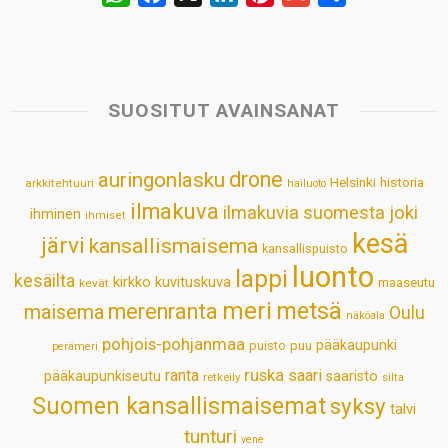
h
a
i
i
m
h
a
c
n
n
a
a
t
e
k
t
i
r
s
b
e
e
l
e
SUOSITUT AVAINSANAT
A
o
d
r
p
o
I
e
drone
auringonlasku
Helsinki
historia
arkkitehtuuri
hailuoto
p
k
n
s
ilmakuva
ilmakuvia suomesta
joki
ihminen
t
ihmiset
kesä
järvi
kansallismaisema
kansallispuisto
luonto
lappi
kesäilta
kirkko
kuvituskuva
maaseutu
kevät
meri
metsä
merenranta
maisema
Oulu
näköala
pohjois-pohjanmaa
pääkaupunki
puisto
puu
perämeri
ruska
ranta
saari
pääkaupunkiseutu
saaristo
retkeily
silta
Suomen kansallismaisemat
syksy
talvi
tunturi
vene