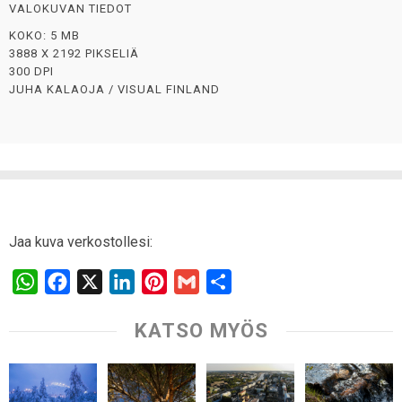
VALOKUVAN TIEDOT
KOKO: 5 MB
3888 X 2192 PIKSELIÄ
300 DPI
JUHA KALAOJA / VISUAL FINLAND
Jaa kuva verkostollesi:
W
F
X
L
P
G
S
h
a
i
i
m
h
KATSO MYÖS
a
c
n
n
a
a
t
e
k
t
i
r
s
b
e
e
l
e