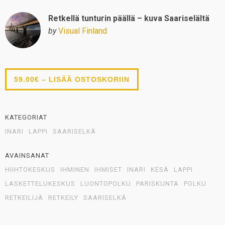
Retkellä tunturin päällä – kuva Saariselältä
by
Visual Finland
59.00€ – LISÄÄ OSTOSKORIIN
KATEGORIAT
INARI
LAPPI
SAARISELKÄ
AVAINSANAT
HIIHTOKESKUS
IHMINEN
IHMISET
INARI
KESÄ
LAPPI
LASKETTELUKESKUS
LUONTOPOLKU
PARISKUNTA
POLKU
RETKEILIJÄ
RETKEILY
SAARISELKÄ