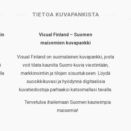
TIETOA KUVAPANKISTA
in
Visual Finland – Suomen
maisemien kuvapankki
,
Visual Finland on suomalainen kuvapankki, josta
i
voit tilata kauniita Suomi-kuvia viestintään,
la
markkinointiin ja tilojen sisustukseen. Löydä
suosikkikuvasi ja hyödynnä digitaalisia
kuvatiedostoja parhaaksi katsomallasi tavalla.
Tervetuloa ihailemaan Suomen kauneimpia
maisemia!