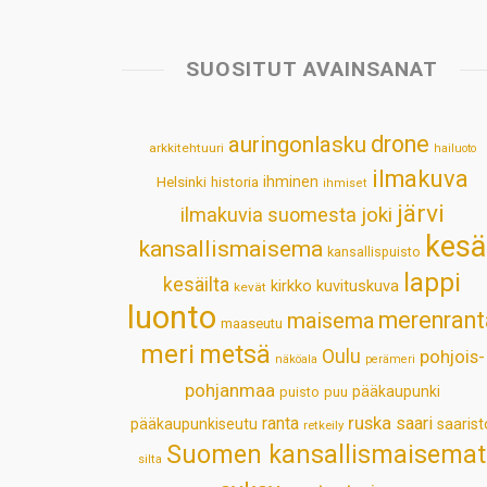
SUOSITUT AVAINSANAT
drone
auringonlasku
arkkitehtuuri
hailuoto
ilmakuva
Helsinki
historia
ihminen
ihmiset
järvi
ilmakuvia suomesta
joki
kesä
kansallismaisema
kansallispuisto
lappi
kesäilta
kirkko
kuvituskuva
kevät
luonto
merenrant
maisema
maaseutu
meri
metsä
Oulu
pohjois-
näköala
perämeri
pohjanmaa
pääkaupunki
puisto
puu
ruska
ranta
saari
pääkaupunkiseutu
saarist
retkeily
Suomen kansallismaisemat
silta