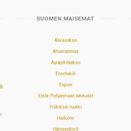
SUOMEN MAISEMAT
Aavasaksa
Ahvenanmaa
Aurajokilaakso
Enontekiö
Espoo
a
Etelä-Pohjanmaan lakeudet
Fiskarsin ruukki
o
Hailuoto
Hämeenkyrö