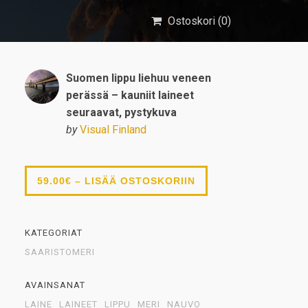
Ostoskori (
0
)
Suomen lippu liehuu veneen
perässä – kauniit laineet
seuraavat, pystykuva
by
Visual Finland
59.00€ – LISÄÄ OSTOSKORIIN
KATEGORIAT
SAARISTOMERI
AVAINSANAT
LAINE
LAINEET
LIPPU
MERI
NAUVO