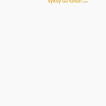
syksy
tunturi
talvi
vene