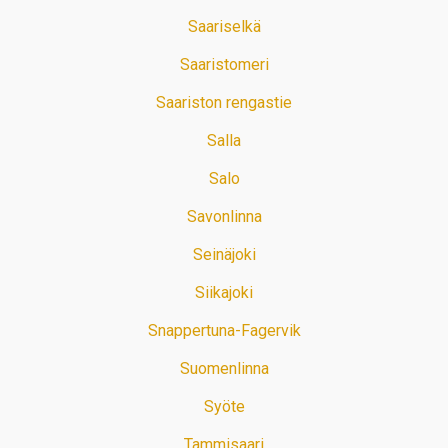
Saariselkä
Saaristomeri
Saariston rengastie
Salla
Salo
Savonlinna
Seinäjoki
Siikajoki
Snappertuna-Fagervik
Suomenlinna
Syöte
Tammisaari