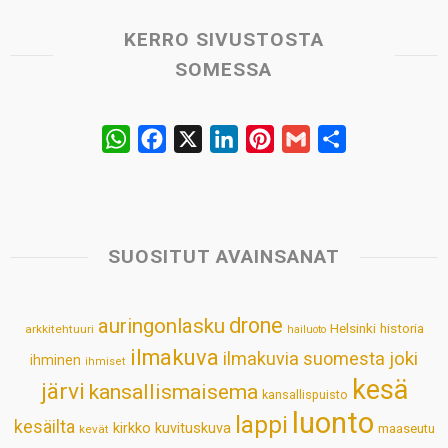
KERRO SIVUSTOSTA
SOMESSA
W
F
X
L
P
G
S
h
a
i
i
m
h
a
c
n
n
a
a
t
e
k
t
i
r
s
b
e
e
l
e
SUOSITUT AVAINSANAT
A
o
d
r
p
o
I
e
drone
auringonlasku
Helsinki
historia
arkkitehtuuri
hailuoto
p
k
n
s
ilmakuva
ilmakuvia suomesta
joki
ihminen
t
ihmiset
kesä
järvi
kansallismaisema
kansallispuisto
luonto
lappi
kesäilta
kirkko
kuvituskuva
maaseutu
kevät