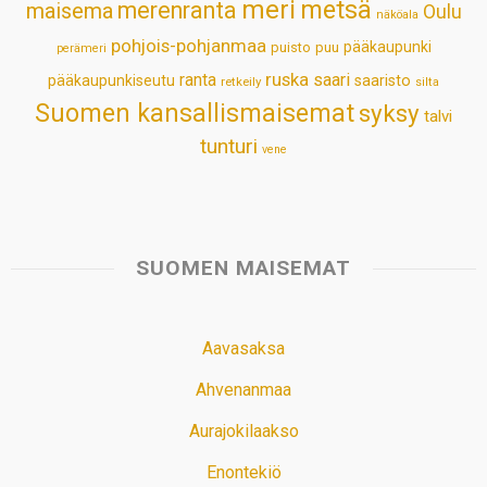
meri
metsä
merenranta
maisema
Oulu
näköala
pohjois-pohjanmaa
pääkaupunki
puisto
puu
perämeri
ruska
ranta
saari
pääkaupunkiseutu
saaristo
retkeily
silta
Suomen kansallismaisemat
syksy
talvi
tunturi
vene
SUOMEN MAISEMAT
Aavasaksa
Ahvenanmaa
Aurajokilaakso
Enontekiö