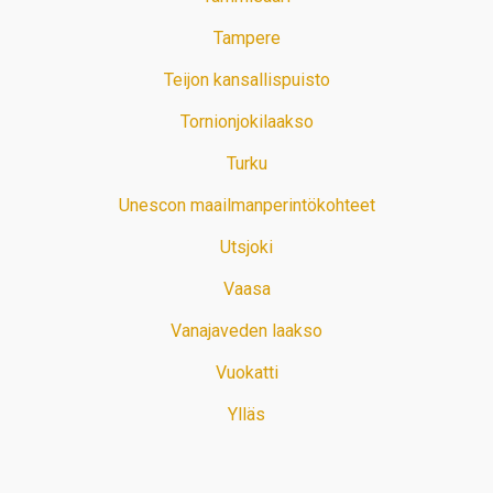
Tampere
Teijon kansallispuisto
Tornionjokilaakso
Turku
Unescon maailmanperintökohteet
Utsjoki
Vaasa
Vanajaveden laakso
Vuokatti
Ylläs