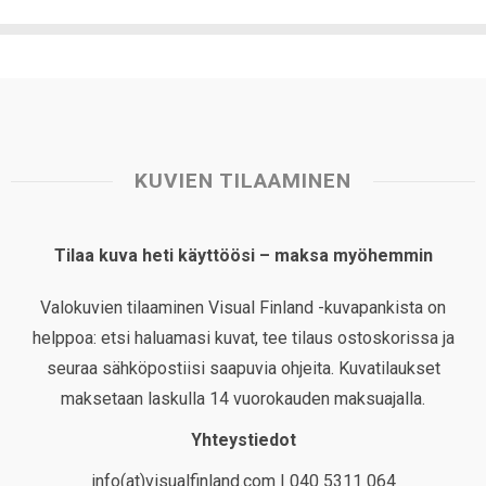
KUVIEN TILAAMINEN
Tilaa kuva heti käyttöösi – maksa myöhemmin
Valokuvien tilaaminen Visual Finland -kuvapankista on
helppoa: etsi haluamasi kuvat, tee tilaus ostoskorissa ja
seuraa sähköpostiisi saapuvia ohjeita. Kuvatilaukset
maksetaan laskulla 14 vuorokauden maksuajalla.
Yhteystiedot
info(at)visualfinland.com | 040 5311 064