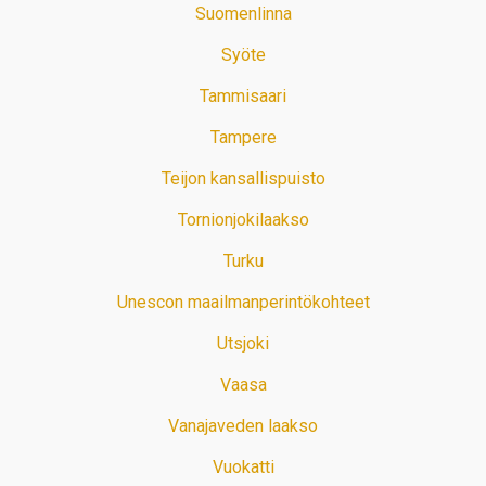
Suomenlinna
Syöte
Tammisaari
Tampere
Teijon kansallispuisto
Tornionjokilaakso
Turku
Unescon maailmanperintökohteet
Utsjoki
Vaasa
Vanajaveden laakso
Vuokatti