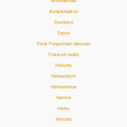
Ahvenanmaa
Aurajokilaakso
Enontekiö
Espoo
Etelä-Pohjanmaan lakeudet
Fiskarsin ruukki
Hailuoto
Hämeenkyrö
Hämeenlinna
Hamina
Hanko
Helsinki