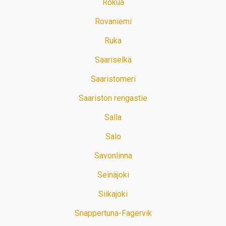
Rokua
Rovaniemi
Ruka
Saariselkä
Saaristomeri
Saariston rengastie
Salla
Salo
Savonlinna
Seinäjoki
Siikajoki
Snappertuna-Fagervik