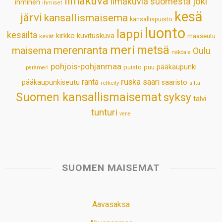
ilmakuva
ilmakuvia suomesta
joki
ihminen
t
ihmiset
kesä
järvi
kansallismaisema
kansallispuisto
luonto
lappi
kesäilta
kirkko
kuvituskuva
maaseutu
kevät
meri
metsä
merenranta
maisema
Oulu
näköala
pohjois-pohjanmaa
pääkaupunki
puisto
puu
perämeri
ruska
ranta
saari
pääkaupunkiseutu
saaristo
retkeily
silta
Suomen kansallismaisemat
syksy
talvi
tunturi
vene
SUOMEN MAISEMAT
Aavasaksa