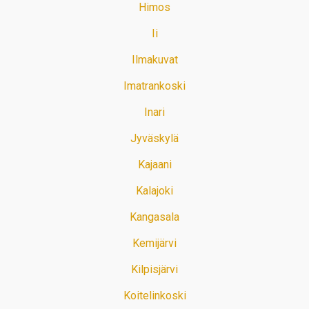
Himos
Ii
Ilmakuvat
Imatrankoski
Inari
Jyväskylä
Kajaani
Kalajoki
Kangasala
Kemijärvi
Kilpisjärvi
Koitelinkoski