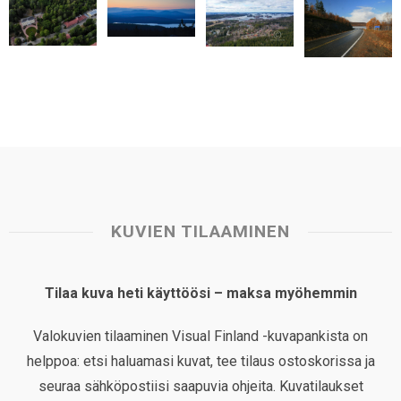
p
k
n
s
t
KUVIEN TILAAMINEN
Tilaa kuva heti käyttöösi – maksa myöhemmin
Valokuvien tilaaminen Visual Finland -kuvapankista on
helppoa: etsi haluamasi kuvat, tee tilaus ostoskorissa ja
seuraa sähköpostiisi saapuvia ohjeita. Kuvatilaukset