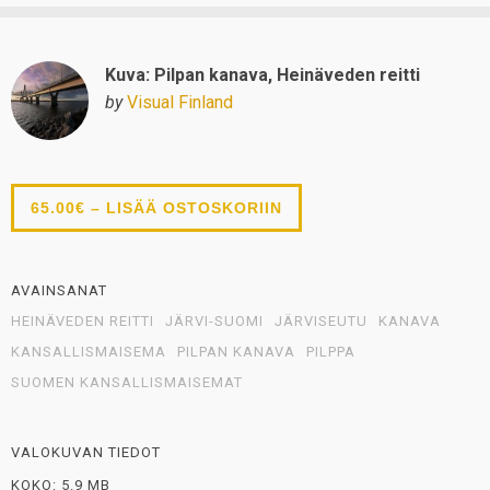
Kuva: Pilpan kanava, Heinäveden reitti
by
Visual Finland
65.00€ – LISÄÄ OSTOSKORIIN
AVAINSANAT
HEINÄVEDEN REITTI
JÄRVI-SUOMI
JÄRVISEUTU
KANAVA
KANSALLISMAISEMA
PILPAN KANAVA
PILPPA
SUOMEN KANSALLISMAISEMAT
VALOKUVAN TIEDOT
KOKO: 5.9 MB