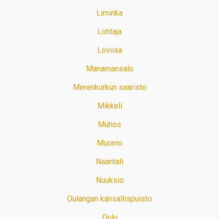
Liminka
Lohtaja
Loviisa
Manamansalo
Merenkurkun saaristo
Mikkeli
Muhos
Muonio
Naantali
Nuuksio
Oulangan kansallispuisto
Oulu