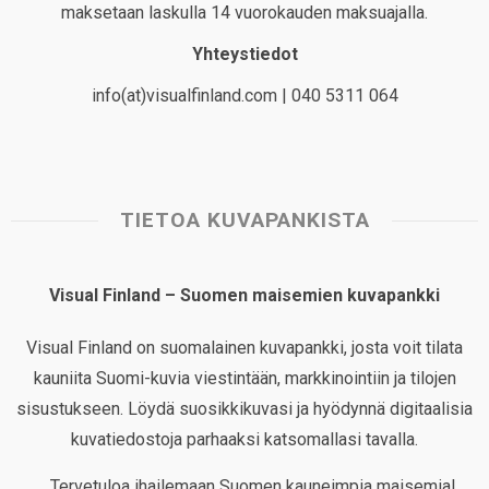
maksetaan laskulla 14 vuorokauden maksuajalla.
Yhteystiedot
info(at)visualfinland.com | 040 5311 064
TIETOA KUVAPANKISTA
Visual Finland – Suomen maisemien kuvapankki
Visual Finland on suomalainen kuvapankki, josta voit tilata
kauniita Suomi-kuvia viestintään, markkinointiin ja tilojen
sisustukseen. Löydä suosikkikuvasi ja hyödynnä digitaalisia
kuvatiedostoja parhaaksi katsomallasi tavalla.
Tervetuloa ihailemaan Suomen kauneimpia maisemia!