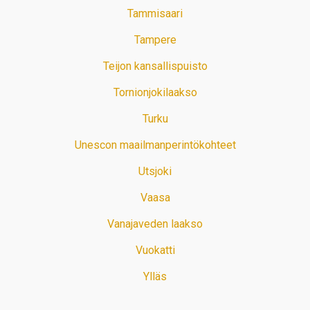
Tammisaari
Tampere
Teijon kansallispuisto
Tornionjokilaakso
Turku
Unescon maailmanperintökohteet
Utsjoki
Vaasa
Vanajaveden laakso
Vuokatti
Ylläs