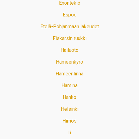
Enontekiö
Espoo
Etelä-Pohjanmaan lakeudet
Fiskarsin ruukki
Hailuoto
Hämeenkyrö
Hämeenlinna
Hamina
Hanko
Helsinki
Himos
Ii