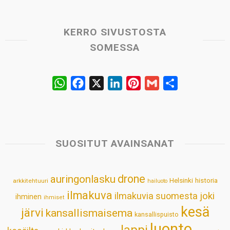
KERRO SIVUSTOSTA
SOMESSA
W
F
X
L
P
G
S
h
a
i
i
m
h
a
c
n
n
a
a
t
e
k
t
i
r
s
b
e
e
l
e
SUOSITUT AVAINSANAT
A
o
d
r
p
o
I
e
drone
auringonlasku
Helsinki
historia
arkkitehtuuri
hailuoto
p
k
n
s
ilmakuva
ilmakuvia suomesta
joki
ihminen
t
ihmiset
kesä
järvi
kansallismaisema
kansallispuisto
luonto