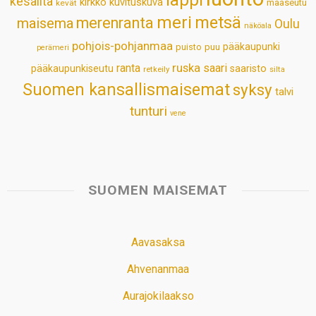
lappi
kesäilta
kirkko
kuvituskuva
maaseutu
kevät
meri
metsä
merenranta
maisema
Oulu
näköala
pohjois-pohjanmaa
pääkaupunki
puisto
puu
perämeri
ruska
ranta
saari
pääkaupunkiseutu
saaristo
retkeily
silta
Suomen kansallismaisemat
syksy
talvi
tunturi
vene
SUOMEN MAISEMAT
Aavasaksa
Ahvenanmaa
Aurajokilaakso