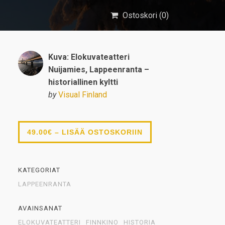
Ostoskori (
0
)
Kuva: Elokuvateatteri
Nuijamies, Lappeenranta –
historiallinen kyltti
by
Visual Finland
49.00€ – LISÄÄ OSTOSKORIIN
KATEGORIAT
LAPPEENRANTA
AVAINSANAT
ELOKUVATEATTERI
FINNKINO
HISTORIA