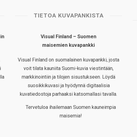
TIETOA KUVAPANKISTA
in
Visual Finland – Suomen
maisemien kuvapankki
,
Visual Finland on suomalainen kuvapankki, josta
i
voit tilata kauniita Suomi-kuvia viestintään,
la
markkinointiin ja tilojen sisustukseen. Löydä
suosikkikuvasi ja hyödynnä digitaalisia
kuvatiedostoja parhaaksi katsomallasi tavalla.
Tervetuloa ihailemaan Suomen kauneimpia
maisemia!