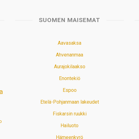
SUOMEN MAISEMAT
Aavasaksa
Ahvenanmaa
Aurajokilaakso
Enontekiö
Espoo
a
Etelä-Pohjanmaan lakeudet
Fiskarsin ruukki
o
Hailuoto
Hämeenkyrö