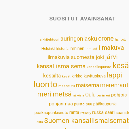
SUOSITUT AVAINSANAT
drone
auringonlasku
arkkitehtuuri
hailuoto
ilmakuva
Helsinki
historia
ihminen
ihmiset
järvi
ilmakuvia suomesta
joki
kesä
kansallismaisema
kansallispuisto
lappi
kesäilta
kirkko
kuvituskuva
kevät
luonto
merenrant
maisema
maaseutu
meri
metsä
Oulu
pohjois-
näköala
perämeri
pohjanmaa
pääkaupunki
puisto
puu
ruska
ranta
saari
pääkaupunkiseutu
saarist
retkeily
Suomen kansallismaisemat
silta