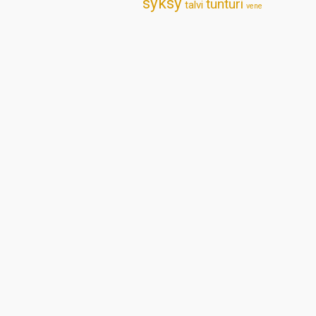
syksy
tunturi
talvi
vene