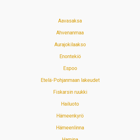
Aavasaksa
Ahvenanmaa
Aurajokilaakso
Enontekiö
Espoo
Etelä-Pohjanmaan lakeudet
Fiskarsin ruukki
Hailuoto
Hämeenkyrö
Hämeenlinna
Hamina