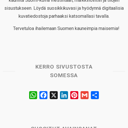
kauniita Suomi-kuvia viestintään, markkinointiin ja tilojen
sisustukseen. Löydä suosikkikuvasi ja hyödynnä digitaalisia
kuvatiedostoja parhaaksi katsomallasi tavalla.
Tervetuloa ihailemaan Suomen kauneimpia maisemia!
KERRO SIVUSTOSTA
SOMESSA
W
F
X
L
P
G
S
h
a
i
i
m
h
a
c
n
n
a
a
t
e
k
t
i
r
s
b
e
e
l
e