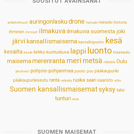
SUOSITUT AVAINSANAT
A
o
d
r
p
o
I
e
drone
auringonlasku
Helsinki
historia
arkkitehtuuri
hailuoto
p
k
n
s
ilmakuva
ilmakuvia suomesta
joki
ihminen
t
ihmiset
kesä
järvi
kansallismaisema
kansallispuisto
luonto
lappi
kesäilta
kirkko
kuvituskuva
maaseutu
kevät
meri
metsä
merenranta
maisema
Oulu
näköala
pohjois-pohjanmaa
pääkaupunki
puisto
puu
perämeri
ruska
ranta
saari
pääkaupunkiseutu
saaristo
retkeily
silta
Suomen kansallismaisemat
syksy
talvi
tunturi
vene
SUOMEN MAISEMAT