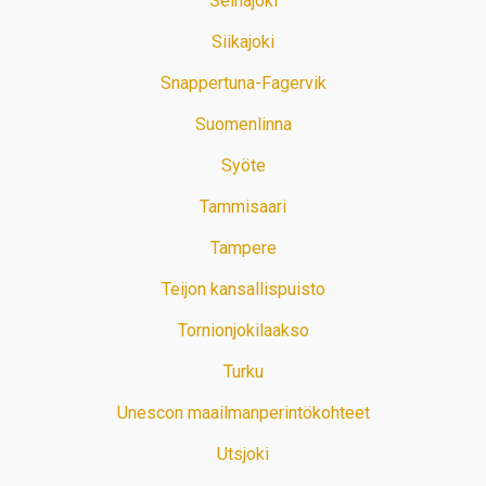
Seinäjoki
Siikajoki
Snappertuna-Fagervik
Suomenlinna
Syöte
Tammisaari
Tampere
Teijon kansallispuisto
Tornionjokilaakso
Turku
Unescon maailmanperintökohteet
Utsjoki