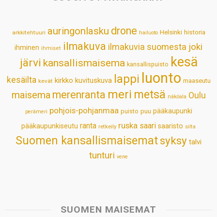
A
o
d
r
p
o
I
e
drone
auringonlasku
Helsinki
historia
arkkitehtuuri
hailuoto
p
k
n
s
ilmakuva
ilmakuvia suomesta
joki
ihminen
t
ihmiset
kesä
järvi
kansallismaisema
kansallispuisto
luonto
lappi
kesäilta
kirkko
kuvituskuva
maaseutu
kevät
meri
metsä
merenranta
maisema
Oulu
näköala
pohjois-pohjanmaa
pääkaupunki
puisto
puu
perämeri
ruska
ranta
saari
pääkaupunkiseutu
saaristo
retkeily
silta
Suomen kansallismaisemat
syksy
talvi
tunturi
vene
SUOMEN MAISEMAT