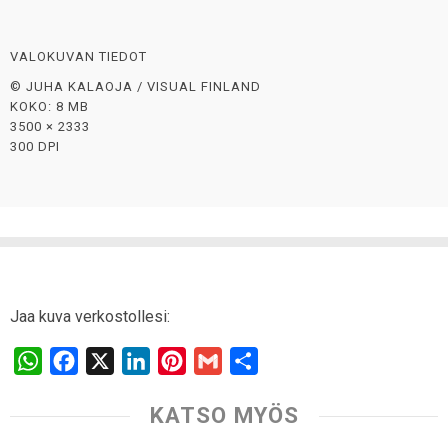
VALOKUVAN TIEDOT
© JUHA KALAOJA / VISUAL FINLAND
KOKO: 8 MB
3500 × 2333
300 DPI
Jaa kuva verkostollesi:
W
F
X
L
P
G
S
h
a
i
i
m
h
KATSO MYÖS
a
c
n
n
a
a
t
e
k
t
i
r