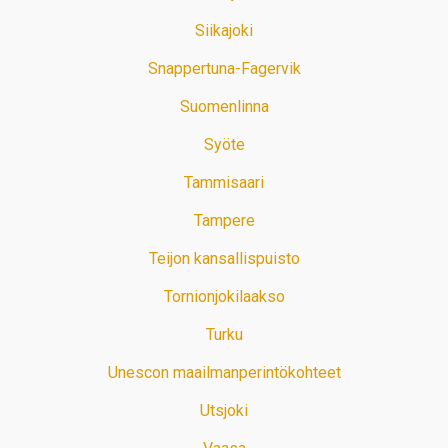
Siikajoki
Snappertuna-Fagervik
Suomenlinna
Syöte
Tammisaari
Tampere
Teijon kansallispuisto
Tornionjokilaakso
Turku
Unescon maailmanperintökohteet
Utsjoki