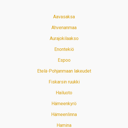
Aavasaksa
Ahvenanmaa
Aurajokilaakso
Enontekiö
Espoo
Etelä-Pohjanmaan lakeudet
Fiskarsin ruukki
Hailuoto
Hämeenkyrö
Hämeenlinna
Hamina