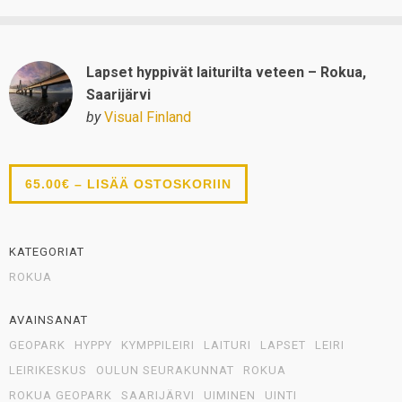
Lapset hyppivät laiturilta veteen – Rokua,
Saarijärvi
by
Visual Finland
65.00€ – LISÄÄ OSTOSKORIIN
KATEGORIAT
ROKUA
AVAINSANAT
GEOPARK
HYPPY
KYMPPILEIRI
LAITURI
LAPSET
LEIRI
LEIRIKESKUS
OULUN SEURAKUNNAT
ROKUA
ROKUA GEOPARK
SAARIJÄRVI
UIMINEN
UINTI