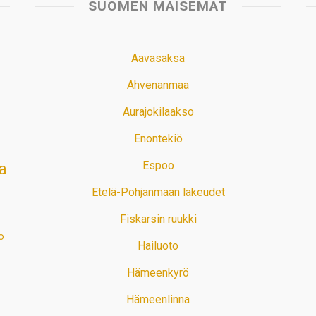
SUOMEN MAISEMAT
Aavasaksa
Ahvenanmaa
Aurajokilaakso
Enontekiö
Espoo
a
Etelä-Pohjanmaan lakeudet
Fiskarsin ruukki
o
Hailuoto
Hämeenkyrö
Hämeenlinna