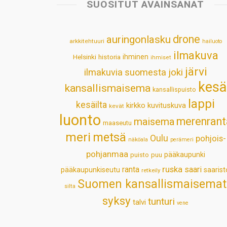
SUOSITUT AVAINSANAT
drone
auringonlasku
arkkitehtuuri
hailuoto
ilmakuva
Helsinki
historia
ihminen
ihmiset
järvi
ilmakuvia suomesta
joki
kesä
kansallismaisema
kansallispuisto
lappi
kesäilta
kirkko
kuvituskuva
kevät
luonto
merenrant
maisema
maaseutu
meri
metsä
Oulu
pohjois-
näköala
perämeri
pohjanmaa
pääkaupunki
puisto
puu
ruska
ranta
saari
pääkaupunkiseutu
saarist
retkeily
Suomen kansallismaisemat
silta
syksy
tunturi
talvi
vene