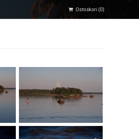
Ostoskori (
0
)