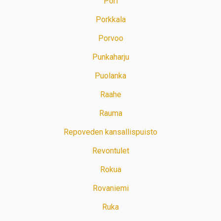
Pori
Porkkala
Porvoo
Punkaharju
Puolanka
Raahe
Rauma
Repoveden kansallispuisto
Revontulet
Rokua
Rovaniemi
Ruka