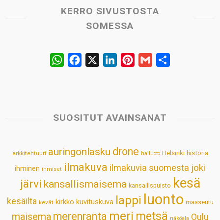
KERRO SIVUSTOSTA
SOMESSA
W
F
X
L
P
G
S
h
a
i
i
m
h
a
c
n
n
a
a
t
e
k
t
i
r
s
b
e
e
l
e
SUOSITUT AVAINSANAT
A
o
d
r
p
o
I
e
drone
auringonlasku
Helsinki
historia
arkkitehtuuri
hailuoto
p
k
n
s
ilmakuva
ilmakuvia suomesta
joki
ihminen
t
ihmiset
kesä
järvi
kansallismaisema
kansallispuisto
luonto
lappi
kesäilta
kirkko
kuvituskuva
maaseutu
kevät
meri
metsä
merenranta
maisema
Oulu
näköala