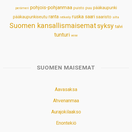
pohjois-pohjanmaa
pääkaupunki
puisto
puu
perämeri
ruska
ranta
saari
pääkaupunkiseutu
saaristo
retkeily
silta
Suomen kansallismaisemat
syksy
talvi
tunturi
vene
SUOMEN MAISEMAT
Aavasaksa
Ahvenanmaa
Aurajokilaakso
Enontekiö