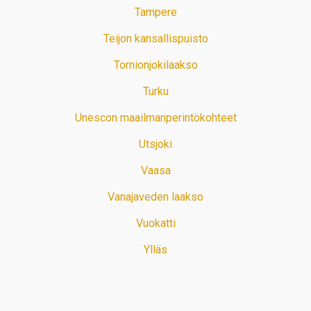
Tampere
Teijon kansallispuisto
Tornionjokilaakso
Turku
Unescon maailmanperintökohteet
Utsjoki
Vaasa
Vanajaveden laakso
Vuokatti
Ylläs