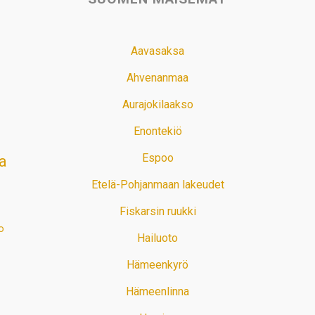
Aavasaksa
Ahvenanmaa
Aurajokilaakso
Enontekiö
Espoo
a
Etelä-Pohjanmaan lakeudet
Fiskarsin ruukki
o
Hailuoto
Hämeenkyrö
Hämeenlinna