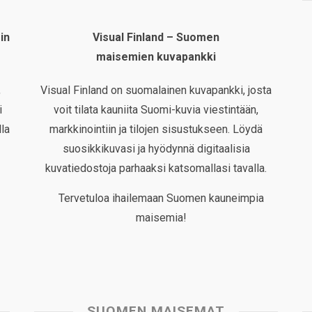
in
Visual Finland – Suomen
maisemien kuvapankki
,
Visual Finland on suomalainen kuvapankki, josta
i
voit tilata kauniita Suomi-kuvia viestintään,
la
markkinointiin ja tilojen sisustukseen. Löydä
suosikkikuvasi ja hyödynnä digitaalisia
kuvatiedostoja parhaaksi katsomallasi tavalla.
Tervetuloa ihailemaan Suomen kauneimpia
maisemia!
SUOMEN MAISEMAT