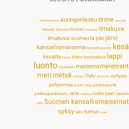
drone
auringonlasku
arkkitehtuuri
hailuoto
ilmakuva
Helsinki
historia
ihminen
ihmiset
järvi
ilmakuvia suomesta
joki
kesä
kansallismaisema
kansallispuisto
lappi
kesäilta
kirkko
kuvituskuva
kevät
luonto
merenrant
maisema
maaseutu
meri
metsä
Oulu
pohjois-
näköala
perämeri
pohjanmaa
pääkaupunki
puisto
puu
ruska
ranta
saari
pääkaupunkiseutu
saarist
retkeily
Suomen kansallismaisemat
silta
syksy
tunturi
talvi
vene