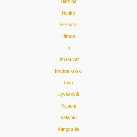
Hamina
Hanko
Helsinki
Himos
Ii
Ilmakuvat
Imatrankoski
Inari
Jyväskylä
Kajaani
Kalajoki
Kangasala