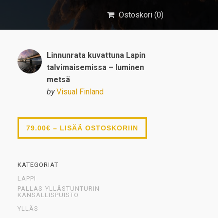
Ostoskori (
0
)
Linnunrata kuvattuna Lapin
talvimaisemissa – luminen
metsä
by
Visual Finland
79.00€ – LISÄÄ OSTOSKORIIN
KATEGORIAT
LAPPI
PALLAS-YLLÄSTUNTURIN
KANSALLISPUISTO
YLLÄS