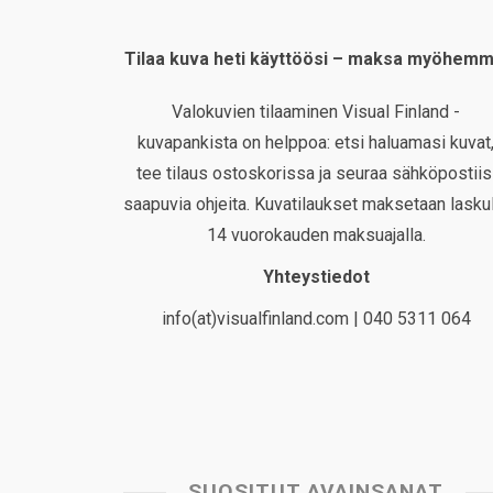
Tilaa kuva heti käyttöösi – maksa myöhemm
Valokuvien tilaaminen Visual Finland -
kuvapankista on helppoa: etsi haluamasi kuvat
tee tilaus ostoskorissa ja seuraa sähköpostiis
saapuvia ohjeita. Kuvatilaukset maksetaan laskul
14 vuorokauden maksuajalla.
Yhteystiedot
info(at)visualfinland.com | 040 5311 064
SUOSITUT AVAINSANAT