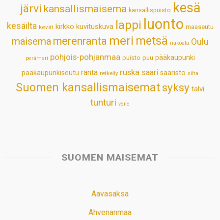
kesä
järvi
kansallismaisema
kansallispuisto
luonto
lappi
kesäilta
kirkko
kuvituskuva
maaseutu
kevät
meri
metsä
merenranta
maisema
Oulu
näköala
pohjois-pohjanmaa
pääkaupunki
puisto
puu
perämeri
ruska
ranta
saari
pääkaupunkiseutu
saaristo
retkeily
silta
Suomen kansallismaisemat
syksy
talvi
tunturi
vene
SUOMEN MAISEMAT
Aavasaksa
Ahvenanmaa