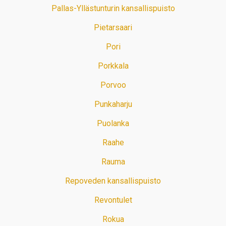
Pallas-Yllästunturin kansallispuisto
Pietarsaari
Pori
Porkkala
Porvoo
Punkaharju
Puolanka
Raahe
Rauma
Repoveden kansallispuisto
Revontulet
Rokua