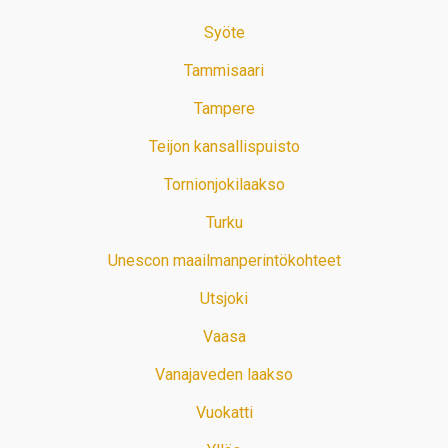
Syöte
Tammisaari
Tampere
Teijon kansallispuisto
Tornionjokilaakso
Turku
Unescon maailmanperintökohteet
Utsjoki
Vaasa
Vanajaveden laakso
Vuokatti