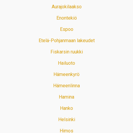
Aurajokilaakso
Enontekiö
Espoo
Etelä-Pohjanmaan lakeudet
Fiskarsin ruukki
Hailuoto
Hämeenkyrö
Hämeenlinna
Hamina
Hanko
Helsinki
Himos