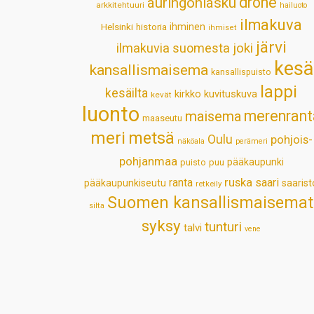
drone
auringonlasku
arkkitehtuuri
hailuoto
ilmakuva
Helsinki
historia
ihminen
ihmiset
järvi
ilmakuvia suomesta
joki
kesä
kansallismaisema
kansallispuisto
lappi
kesäilta
kirkko
kuvituskuva
kevät
luonto
merenrant
maisema
maaseutu
meri
metsä
Oulu
pohjois-
näköala
perämeri
pohjanmaa
pääkaupunki
puisto
puu
ruska
ranta
saari
pääkaupunkiseutu
saarist
retkeily
Suomen kansallismaisemat
silta
syksy
tunturi
talvi
vene