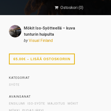
Ostoskori (
0
)
Mökit Iso-Syötteellä – kuva
tunturin huipulta
by
Visual Finland
65.00€ – LISÄÄ OSTOSKORIIN
KATEGORIAT
SYÖTE
AVAINSANAT
ENSILUMI
ISO-SYÖTE
MAJOITUS
MÖKIT
MÖKKI
PUDASJÄRVI