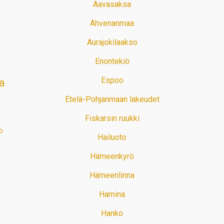
Aavasaksa
Ahvenanmaa
Aurajokilaakso
Enontekiö
Espoo
a
Etelä-Pohjanmaan lakeudet
Fiskarsin ruukki
o
Hailuoto
Hämeenkyrö
Hämeenlinna
Hamina
Hanko