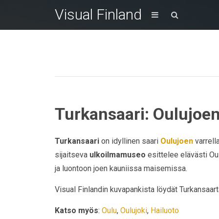
Visual Finland
Turkansaari: Oulujoen
Turkansaari
on idyllinen saari
Oulujoen
varrella
sijaitseva
ulkoilmamuseo
esittelee elävästi Oul
ja luontoon joen kauniissa maisemissa.
Visual Finlandin kuvapankista löydät Turkansaarta
Katso myös
:
Oulu
,
Oulujoki
,
Hailuoto