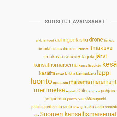
SUOSITUT AVAINSANAT
drone
auringonlasku
arkkitehtuuri
hailuoto
ilmakuva
Helsinki
historia
ihminen
ihmiset
järvi
ilmakuvia suomesta
joki
kesä
kansallismaisema
kansallispuisto
lappi
kesäilta
kirkko
kuvituskuva
kevät
luonto
merenrant
maisema
maaseutu
meri
metsä
Oulu
pohjois-
näköala
perämeri
pohjanmaa
pääkaupunki
puisto
puu
ruska
ranta
saari
pääkaupunkiseutu
saarist
retkeily
Suomen kansallismaisemat
silta