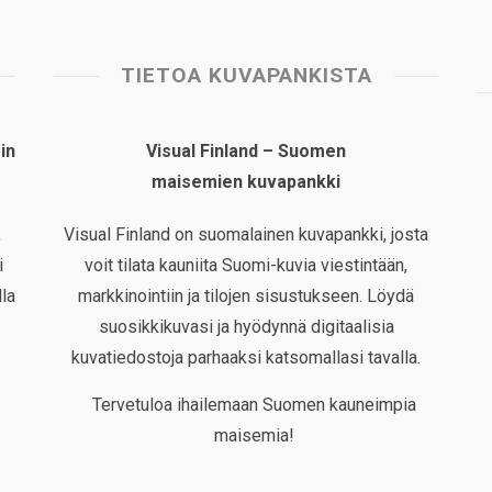
TIETOA KUVAPANKISTA
in
Visual Finland – Suomen
maisemien kuvapankki
,
Visual Finland on suomalainen kuvapankki, josta
i
voit tilata kauniita Suomi-kuvia viestintään,
la
markkinointiin ja tilojen sisustukseen. Löydä
suosikkikuvasi ja hyödynnä digitaalisia
kuvatiedostoja parhaaksi katsomallasi tavalla.
Tervetuloa ihailemaan Suomen kauneimpia
maisemia!