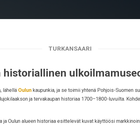
TURKANSAARI
 historiallinen ulkoilmamuse
, lähellä
Oulun
kaupunkia, ja se toimii yhtenä Pohjois-Suomen suo
ujokilaakson ja tervakaupan historiaa 1700–1800-luvuilta. Kohde ta
 ja Oulun alueen historiaa esittelevät kuvat käyttöösi markkinoint