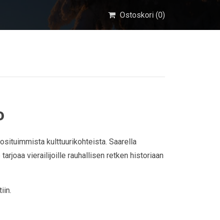
Ostoskori (
0
)
o
situimmista kulttuurikohteista. Saarella
rjoaa vierailijoille rauhallisen retken historiaan
iin.