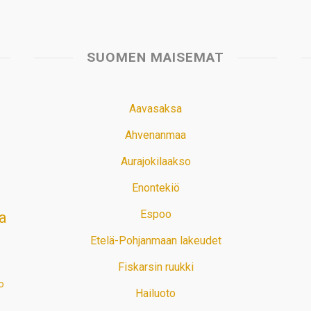
SUOMEN MAISEMAT
Aavasaksa
Ahvenanmaa
Aurajokilaakso
Enontekiö
Espoo
a
Etelä-Pohjanmaan lakeudet
Fiskarsin ruukki
o
Hailuoto