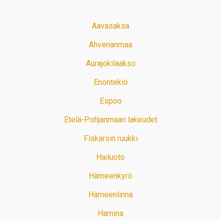
Aavasaksa
Ahvenanmaa
Aurajokilaakso
Enontekiö
Espoo
Etelä-Pohjanmaan lakeudet
Fiskarsin ruukki
Hailuoto
Hämeenkyrö
Hämeenlinna
Hamina