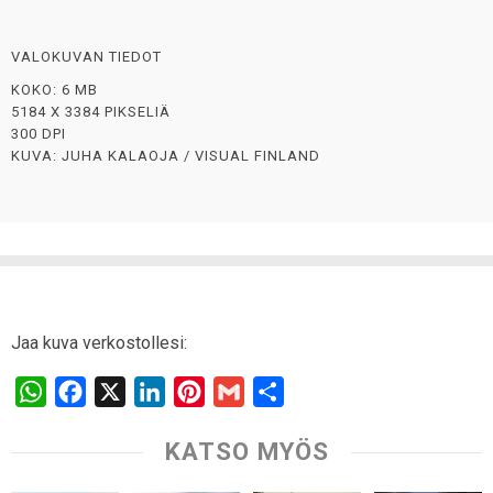
VALOKUVAN TIEDOT
KOKO: 6 MB
5184 X 3384 PIKSELIÄ
300 DPI
KUVA: JUHA KALAOJA / VISUAL FINLAND
Jaa kuva verkostollesi:
W
F
X
L
P
G
S
h
a
i
i
m
h
KATSO MYÖS
a
c
n
n
a
a
t
e
k
t
i
r