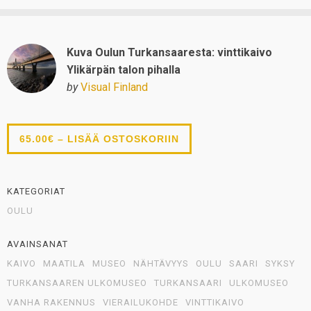
Kuva Oulun Turkansaaresta: vinttikaivo
Ylikärpän talon pihalla
by
Visual Finland
65.00€ – LISÄÄ OSTOSKORIIN
KATEGORIAT
OULU
AVAINSANAT
KAIVO
MAATILA
MUSEO
NÄHTÄVYYS
OULU
SAARI
SYKSY
TURKANSAAREN ULKOMUSEO
TURKANSAARI
ULKOMUSEO
VANHA RAKENNUS
VIERAILUKOHDE
VINTTIKAIVO