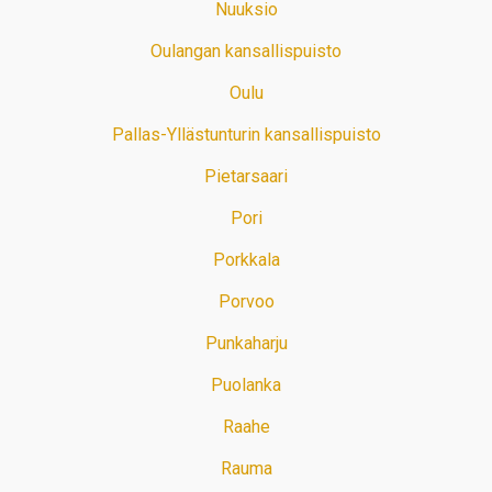
Nuuksio
Oulangan kansallispuisto
Oulu
Pallas-Yllästunturin kansallispuisto
Pietarsaari
Pori
Porkkala
Porvoo
Punkaharju
Puolanka
Raahe
Rauma