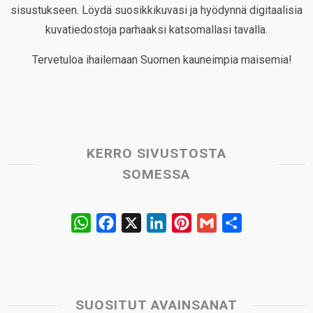
sisustukseen. Löydä suosikkikuvasi ja hyödynnä digitaalisia
kuvatiedostoja parhaaksi katsomallasi tavalla.
Tervetuloa ihailemaan Suomen kauneimpia maisemia!
KERRO SIVUSTOSTA
SOMESSA
W
F
X
L
P
G
S
h
a
i
i
m
h
a
c
n
n
a
a
t
e
k
t
i
r
s
b
e
e
l
e
SUOSITUT AVAINSANAT