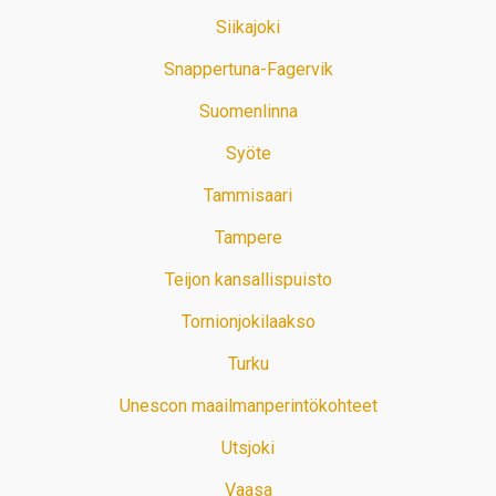
Siikajoki
Snappertuna-Fagervik
Suomenlinna
Syöte
Tammisaari
Tampere
Teijon kansallispuisto
Tornionjokilaakso
Turku
Unescon maailmanperintökohteet
Utsjoki
Vaasa