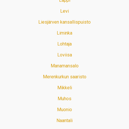
Lappi
Levi
Liesjärven kansallispuisto
Liminka
Lohtaja
Loviisa
Manamansalo
Merenkurkun saaristo
Mikkeli
Muhos
Muonio
Naantali