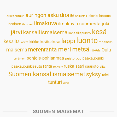
A
o
d
r
p
o
I
e
drone
auringonlasku
Helsinki
historia
arkkitehtuuri
hailuoto
p
k
n
s
ilmakuva
ilmakuvia suomesta
joki
ihminen
t
ihmiset
kesä
järvi
kansallismaisema
kansallispuisto
luonto
lappi
kesäilta
kirkko
kuvituskuva
maaseutu
kevät
meri
metsä
merenranta
maisema
Oulu
näköala
pohjois-pohjanmaa
pääkaupunki
puisto
puu
perämeri
ruska
ranta
saari
pääkaupunkiseutu
saaristo
retkeily
silta
Suomen kansallismaisemat
syksy
talvi
tunturi
vene
SUOMEN MAISEMAT