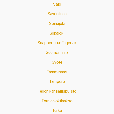
Salo
Savonlinna
Seinäjoki
Siikajoki
Snappertuna-Fagervik
Suomenlinna
Syöte
Tammisaari
Tampere
Teijon kansallispuisto
Tornionjokilaakso
Turku