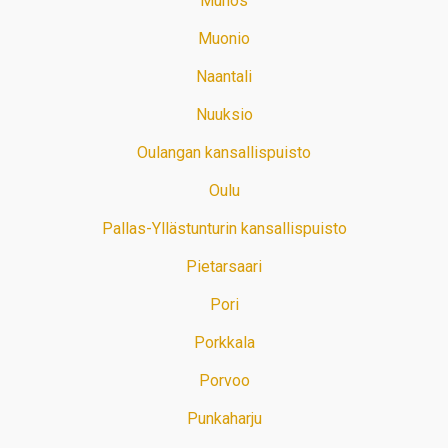
Muhos
Muonio
Naantali
Nuuksio
Oulangan kansallispuisto
Oulu
Pallas-Yllästunturin kansallispuisto
Pietarsaari
Pori
Porkkala
Porvoo
Punkaharju