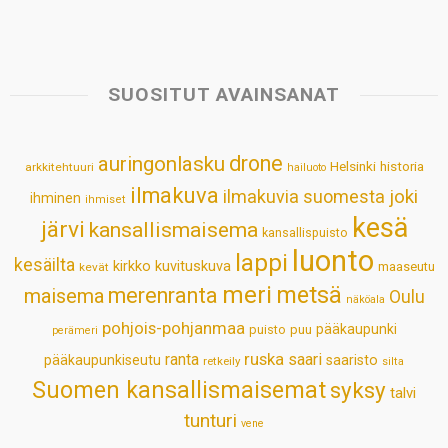
h
a
i
i
m
h
a
c
n
n
a
a
t
e
k
t
i
r
s
b
e
e
l
e
SUOSITUT AVAINSANAT
A
o
d
r
p
o
I
e
drone
auringonlasku
Helsinki
historia
arkkitehtuuri
hailuoto
p
k
n
s
ilmakuva
ilmakuvia suomesta
joki
ihminen
t
ihmiset
kesä
järvi
kansallismaisema
kansallispuisto
luonto
lappi
kesäilta
kirkko
kuvituskuva
maaseutu
kevät
meri
metsä
merenranta
maisema
Oulu
näköala
pohjois-pohjanmaa
pääkaupunki
puisto
puu
perämeri
ruska
ranta
saari
pääkaupunkiseutu
saaristo
retkeily
silta
Suomen kansallismaisemat
syksy
talvi
tunturi
vene