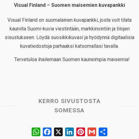
Visual Finland – Suomen maisemien kuvapankki
Visual Finland on suomalainen kuvapankki, josta voit tilata
kauniita Suomi-kuvia viestintään, markkinointiin ja tilojen
sisustukseen. Löydä suosikkikuvasi ja hyödynnä digitaalisia
kuvatiedostoja parhaaksi katsomallasi tavalla.
Tervetuloa ihailemaan Suomen kauneimpia maisemia!
KERRO SIVUSTOSTA
SOMESSA
W
F
X
L
P
G
S