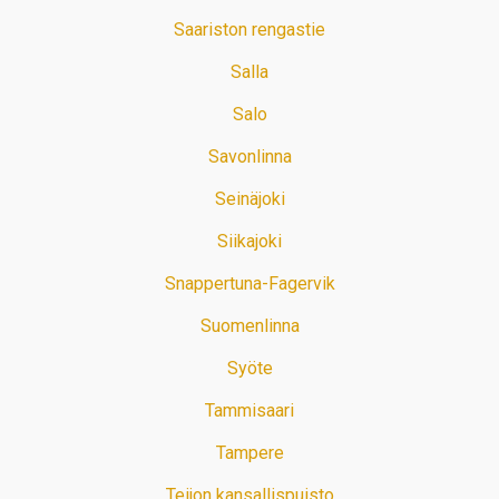
Saariston rengastie
Salla
Salo
Savonlinna
Seinäjoki
Siikajoki
Snappertuna-Fagervik
Suomenlinna
Syöte
Tammisaari
Tampere
Teijon kansallispuisto