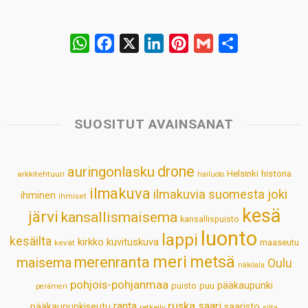
W
F
X
L
P
G
S
h
a
i
i
m
h
a
c
n
n
a
a
t
e
k
t
i
r
s
b
e
e
l
e
SUOSITUT AVAINSANAT
A
o
d
r
p
o
I
e
drone
auringonlasku
Helsinki
historia
arkkitehtuuri
hailuoto
p
k
n
s
ilmakuva
ilmakuvia suomesta
joki
ihminen
t
ihmiset
kesä
järvi
kansallismaisema
kansallispuisto
luonto
lappi
kesäilta
kirkko
kuvituskuva
maaseutu
kevät
meri
metsä
merenranta
maisema
Oulu
näköala
pohjois-pohjanmaa
pääkaupunki
puisto
puu
perämeri
ruska
ranta
saari
pääkaupunkiseutu
saaristo
retkeily
silta