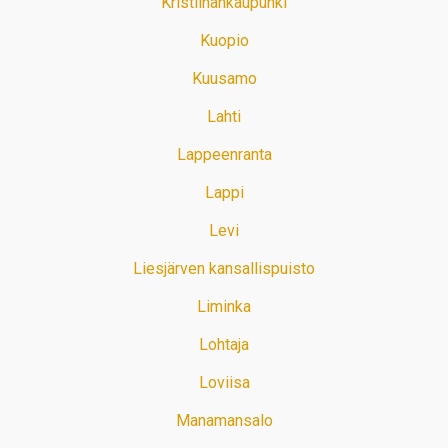
Kristiinankaupunki
Kuopio
Kuusamo
Lahti
Lappeenranta
Lappi
Levi
Liesjärven kansallispuisto
Liminka
Lohtaja
Loviisa
Manamansalo