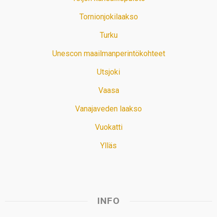
Tornionjokilaakso
Turku
Unescon maailmanperintökohteet
Utsjoki
Vaasa
Vanajaveden laakso
Vuokatti
Ylläs
INFO