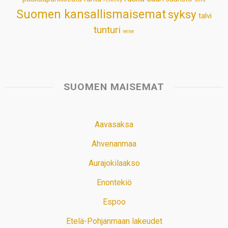
Suomen kansallismaisemat
syksy
talvi
tunturi
vene
SUOMEN MAISEMAT
Aavasaksa
Ahvenanmaa
Aurajokilaakso
Enontekiö
Espoo
Etelä-Pohjanmaan lakeudet