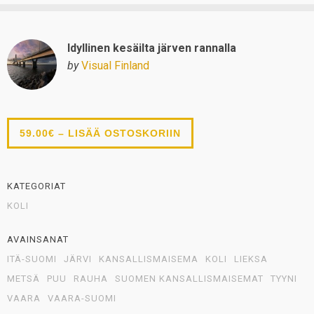
Idyllinen kesäilta järven rannalla
by
Visual Finland
59.00€ – LISÄÄ OSTOSKORIIN
KATEGORIAT
KOLI
AVAINSANAT
ITÄ-SUOMI
JÄRVI
KANSALLISMAISEMA
KOLI
LIEKSA
METSÄ
PUU
RAUHA
SUOMEN KANSALLISMAISEMAT
TYYNI
VAARA
VAARA-SUOMI