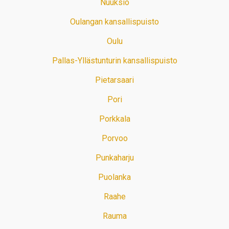
Nuuksio
Oulangan kansallispuisto
Oulu
Pallas-Yllästunturin kansallispuisto
Pietarsaari
Pori
Porkkala
Porvoo
Punkaharju
Puolanka
Raahe
Rauma