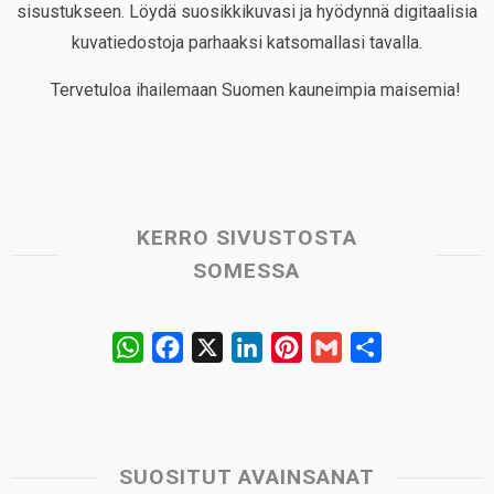
sisustukseen. Löydä suosikkikuvasi ja hyödynnä digitaalisia
kuvatiedostoja parhaaksi katsomallasi tavalla.
Tervetuloa ihailemaan Suomen kauneimpia maisemia!
KERRO SIVUSTOSTA
SOMESSA
W
F
X
L
P
G
S
h
a
i
i
m
h
a
c
n
n
a
a
t
e
k
t
i
r
s
b
e
e
l
e
SUOSITUT AVAINSANAT