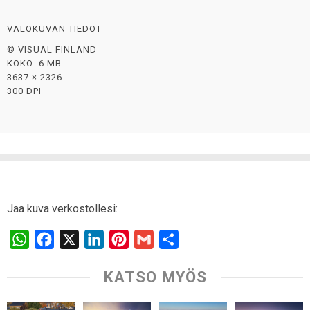
VALOKUVAN TIEDOT
© VISUAL FINLAND
KOKO: 6 MB
3637 × 2326
300 DPI
Jaa kuva verkostollesi:
W
F
X
L
P
G
S
h
a
i
i
m
h
KATSO MYÖS
a
c
n
n
a
a
t
e
k
t
i
r