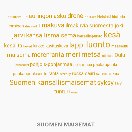
A
o
d
r
p
o
I
e
drone
auringonlasku
Helsinki
historia
arkkitehtuuri
hailuoto
p
k
n
s
ilmakuva
ilmakuvia suomesta
joki
ihminen
t
ihmiset
kesä
järvi
kansallismaisema
kansallispuisto
luonto
lappi
kesäilta
kirkko
kuvituskuva
maaseutu
kevät
meri
metsä
merenranta
maisema
Oulu
näköala
pohjois-pohjanmaa
pääkaupunki
puisto
puu
perämeri
ruska
ranta
saari
pääkaupunkiseutu
saaristo
retkeily
silta
Suomen kansallismaisemat
syksy
talvi
tunturi
vene
SUOMEN MAISEMAT