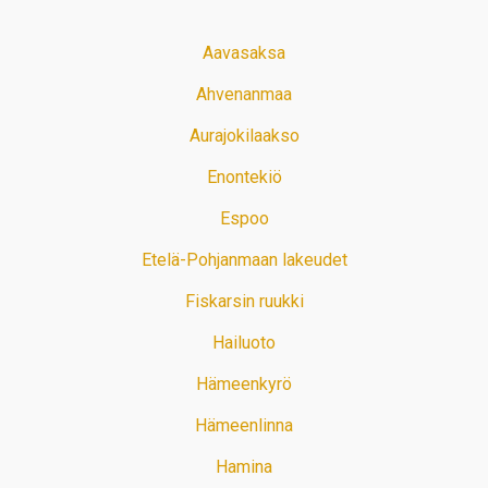
Aavasaksa
Ahvenanmaa
Aurajokilaakso
Enontekiö
Espoo
Etelä-Pohjanmaan lakeudet
Fiskarsin ruukki
Hailuoto
Hämeenkyrö
Hämeenlinna
Hamina