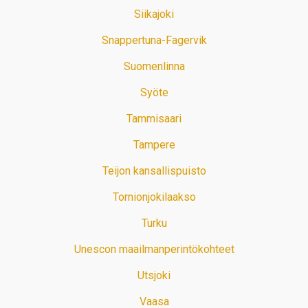
Siikajoki
Snappertuna-Fagervik
Suomenlinna
Syöte
Tammisaari
Tampere
Teijon kansallispuisto
Tornionjokilaakso
Turku
Unescon maailmanperintökohteet
Utsjoki
Vaasa