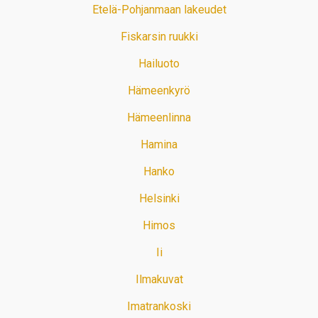
Etelä-Pohjanmaan lakeudet
Fiskarsin ruukki
Hailuoto
Hämeenkyrö
Hämeenlinna
Hamina
Hanko
Helsinki
Himos
Ii
Ilmakuvat
Imatrankoski