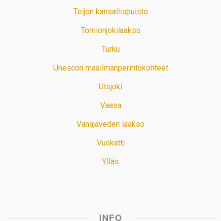
Teijon kansallispuisto
Tornionjokilaakso
Turku
Unescon maailmanperintökohteet
Utsjoki
Vaasa
Vanajaveden laakso
Vuokatti
Ylläs
INFO