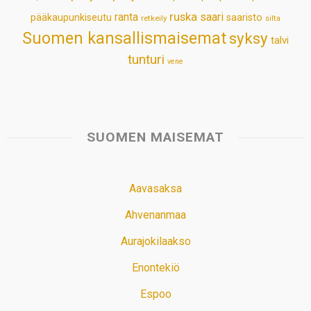
ruska
ranta
saari
pääkaupunkiseutu
saaristo
retkeily
silta
Suomen kansallismaisemat
syksy
talvi
tunturi
vene
SUOMEN MAISEMAT
Aavasaksa
Ahvenanmaa
Aurajokilaakso
Enontekiö
Espoo