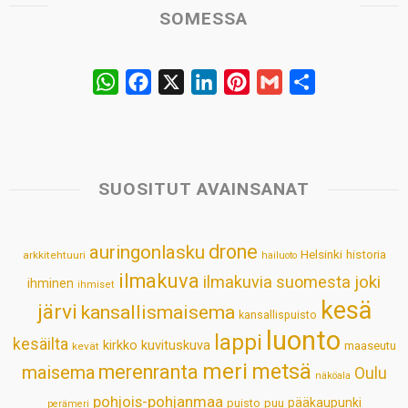
SOMESSA
W
F
X
L
P
G
S
h
a
i
i
m
h
a
c
n
n
a
a
t
e
k
t
i
r
s
b
e
e
l
e
SUOSITUT AVAINSANAT
A
o
d
r
p
o
I
e
drone
auringonlasku
Helsinki
historia
arkkitehtuuri
hailuoto
p
k
n
s
ilmakuva
ilmakuvia suomesta
joki
ihminen
t
ihmiset
kesä
järvi
kansallismaisema
kansallispuisto
luonto
lappi
kesäilta
kirkko
kuvituskuva
maaseutu
kevät
meri
metsä
merenranta
maisema
Oulu
näköala
pohjois-pohjanmaa
pääkaupunki
puisto
puu
perämeri