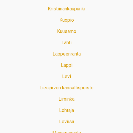
Kristiinankaupunki
Kuopio
Kuusamo
Lahti
Lappeenranta
Lappi
Levi
Liesjärven kansallispuisto
Liminka
Lohtaja
Loviisa
Manamansalo