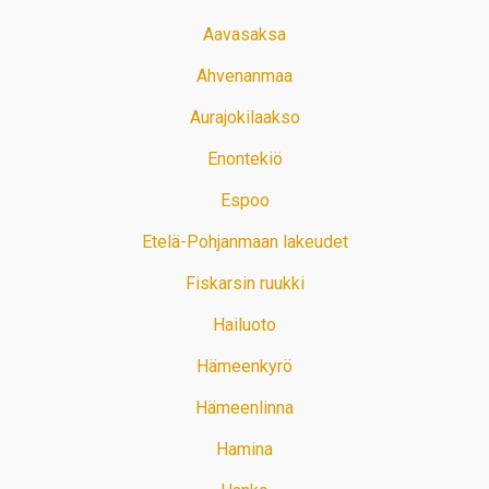
Aavasaksa
Ahvenanmaa
Aurajokilaakso
Enontekiö
Espoo
Etelä-Pohjanmaan lakeudet
Fiskarsin ruukki
Hailuoto
Hämeenkyrö
Hämeenlinna
Hamina