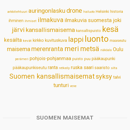
p
o
I
e
drone
auringonlasku
Helsinki
historia
arkkitehtuuri
hailuoto
p
k
n
s
ilmakuva
ilmakuvia suomesta
joki
ihminen
t
ihmiset
kesä
järvi
kansallismaisema
kansallispuisto
luonto
lappi
kesäilta
kirkko
kuvituskuva
maaseutu
kevät
meri
metsä
merenranta
maisema
Oulu
näköala
pohjois-pohjanmaa
pääkaupunki
puisto
puu
perämeri
ruska
ranta
saari
pääkaupunkiseutu
saaristo
retkeily
silta
Suomen kansallismaisemat
syksy
talvi
tunturi
vene
SUOMEN MAISEMAT