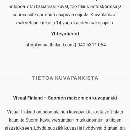
helppoa: etsi haluamasi kuvat, tee tilaus ostoskorissa ja
seuraa sähköpostiisi saapuvia ohjeita. Kuvatilaukset
maksetaan laskulla 14 vuorokauden maksuajalla.
Yhteystiedot
info(at)visualfinland.com | 040 5311 064
TIETOA KUVAPANKISTA
Visual Finland – Suomen maisemien kuvapankki
Visual Finland on suomalainen kuvapankki, josta voit tilata
kauniita Suomi-kuvia viestintään, markkinointiin ja tilojen
sisustukseen. Löydä suosikkikuvasi ja hyödynnä digitaalisia