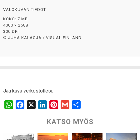
VALOKUVAN TIEDOT
KOKO: 7 MB
4000 × 2688
300 DPI
© JUHA KALAOJA / VISUAL FINLAND
Jaa kuva verkostollesi:
W
F
X
L
P
G
S
h
a
i
i
m
h
KATSO MYÖS
a
c
n
n
a
a
t
e
k
t
i
r
s
b
e
e
l
e