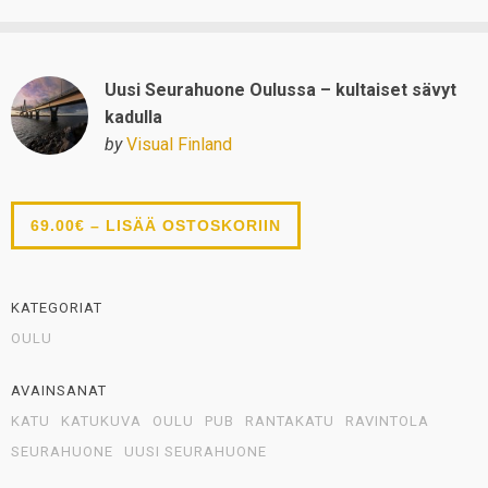
Uusi Seurahuone Oulussa – kultaiset sävyt
kadulla
by
Visual Finland
69.00€ – LISÄÄ OSTOSKORIIN
KATEGORIAT
OULU
AVAINSANAT
KATU
KATUKUVA
OULU
PUB
RANTAKATU
RAVINTOLA
SEURAHUONE
UUSI SEURAHUONE