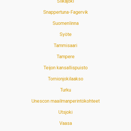
Siikajoki
Snappertuna-Fagervik
Suomenlinna
Syöte
Tammisaari
Tampere
Teijon kansallispuisto
Tornionjokilaakso
Turku
Unescon maailmanperintökohteet
Utsjoki
Vaasa