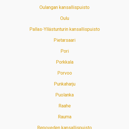
Oulangan kansallispuisto
Oulu
Pallas-Yllästunturin kansallispuisto
Pietarsaari
Pori
Porkkala
Porvoo
Punkaharju
Puolanka
Raahe
Rauma
Repoveden kansallispuisto