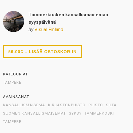
Tammerkosken kansallismaisemaa
syyspäivänä
by
Visual Finland
59.00€ – LISÄÄ OSTOSKORIIN
KATEGORIAT
TAMPERE
AVAINSANAT
KANSALLISMAISEMA
KIRJASTONPUISTO
PUISTO
SILTA
SUOMEN KANSALLISMAISEMAT
SYKSY
TAMMERKOSKI
TAMPERE