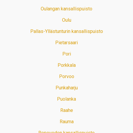
Oulangan kansallispuisto
Oulu
Pallas-Yllästunturin kansallispuisto
Pietarsaari
Pori
Porkkala
Porvoo
Punkaharju
Puolanka
Raahe
Rauma
Repoveden kansallispuisto