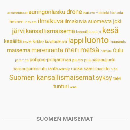
p
o
I
e
drone
auringonlasku
Helsinki
historia
arkkitehtuuri
hailuoto
p
k
n
s
ilmakuva
ilmakuvia suomesta
joki
ihminen
t
ihmiset
kesä
järvi
kansallismaisema
kansallispuisto
luonto
lappi
kesäilta
kirkko
kuvituskuva
maaseutu
kevät
meri
metsä
merenranta
maisema
Oulu
näköala
pohjois-pohjanmaa
pääkaupunki
puisto
puu
perämeri
ruska
ranta
saari
pääkaupunkiseutu
saaristo
retkeily
silta
Suomen kansallismaisemat
syksy
talvi
tunturi
vene
SUOMEN MAISEMAT