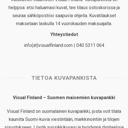
helppoa: etsi haluamasi kuvat, tee tilaus ostoskorissa ja
seuraa sähköpostiisi saapuvia ohjeita. Kuvatilaukset
maksetaan laskulla 14 vuorokauden maksuajalla.
Yhteystiedot
info(at)visualfinland.com | 040 5311 064
TIETOA KUVAPANKISTA
Visual Finland – Suomen maisemien kuvapankki
Visual Finland on suomalainen kuvapankki, josta voit tilata
kauniita Suomi-kuvia viestintään, markkinointiin ja tilojen
sisustukseen. Löydä suosikkikuvasi ja hyödynnä digitaalisia