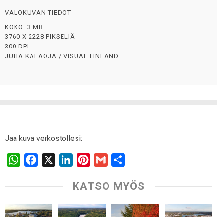
VALOKUVAN TIEDOT
KOKO: 3 MB
3760 X 2228 PIKSELIÄ
300 DPI
JUHA KALAOJA / VISUAL FINLAND
Jaa kuva verkostollesi:
W
F
X
L
P
G
S
h
a
i
i
m
h
KATSO MYÖS
a
c
n
n
a
a
t
e
k
t
i
r
s
b
e
e
l
e