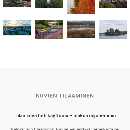
A
o
d
r
p
o
I
e
p
k
n
s
t
KUVIEN TILAAMINEN
Tilaa kuva heti käyttöösi – maksa myöhemmin
Valokuvien tilaaminen Visual Finland -kuvapankista on