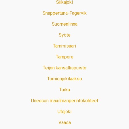
Siikajoki
Snappertuna-Fagervik
Suomenlinna
Syöte
Tammisaari
Tampere
Teijon kansallispuisto
Tornionjokilaakso
Turku
Unescon maailmanperintökohteet
Utsjoki
Vaasa