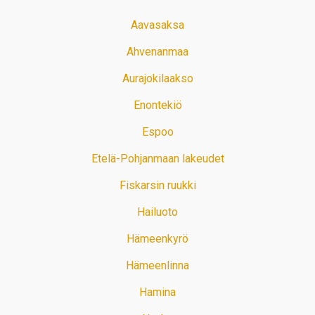
Aavasaksa
Ahvenanmaa
Aurajokilaakso
Enontekiö
Espoo
Etelä-Pohjanmaan lakeudet
Fiskarsin ruukki
Hailuoto
Hämeenkyrö
Hämeenlinna
Hamina